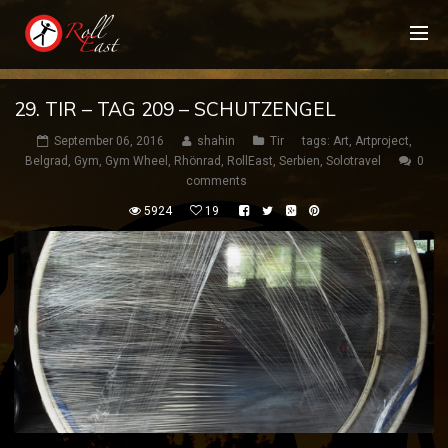
29. TIR – TAG 209 – SCHUTZENGEL
September 06, 2016
shahin
Tir
tags:
Art
,
Artproject
,
Belgrad
,
Gym
,
Gym Wheel
,
Rhönrad
,
RollEast
,
Serbien
,
Solotravel
0
comments
5924
19