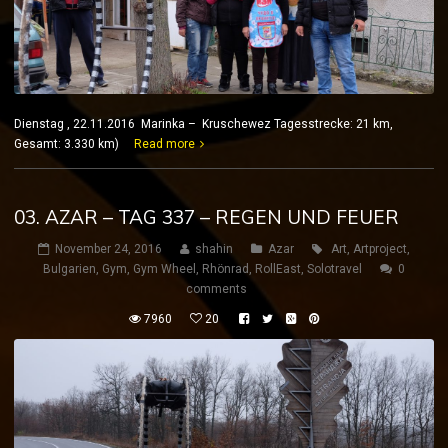
Dienstag , 22.11.2016 Marinka – Kruschewez Tagesstrecke: 21 km,
Gesamt: 3.330 km)
Read more
03. AZAR – TAG 337 – REGEN UND FEUER
November 24, 2016
shahin
Azar
Art
,
Artproject
,
Bulgarien
,
Gym
,
Gym Wheel
,
Rhönrad
,
RollEast
,
Solotravel
0
comments
7960
20