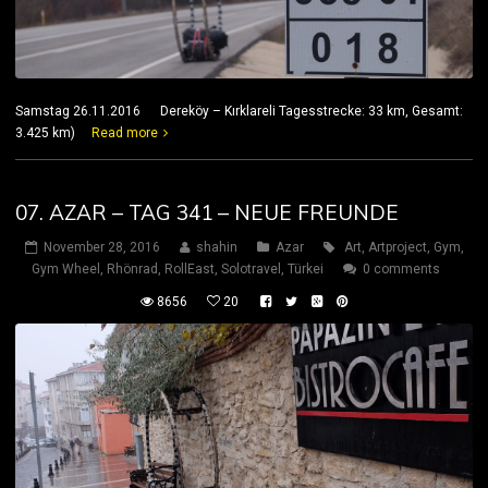
Samstag 26.11.2016 Dereköy – Kırklareli Tagesstrecke: 33 km, Gesamt:
3.425 km)
Read more
07. AZAR – TAG 341 – NEUE FREUNDE
November 28, 2016
shahin
Azar
Art
,
Artproject
,
Gym
,
Gym Wheel
,
Rhönrad
,
RollEast
,
Solotravel
,
Türkei
0 comments
8656
20