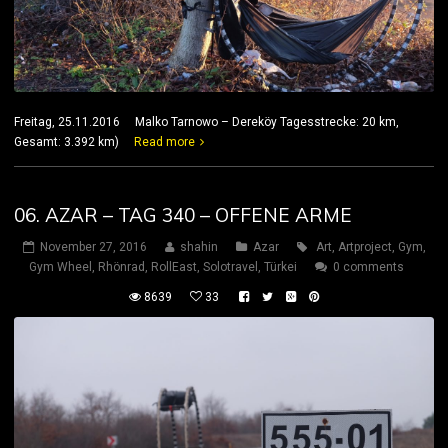
Freitag, 25.11.2016 Malko Tarnowo – Dereköy Tagesstrecke: 20 km,
Gesamt: 3.392 km)
Read more
06. AZAR – TAG 340 – OFFENE ARME
November 27, 2016
shahin
Azar
Art
,
Artproject
,
Gym
,
Gym Wheel
,
Rhönrad
,
RollEast
,
Solotravel
,
Türkei
0 comments
8639
33