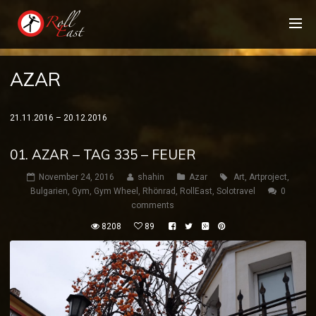
AZAR
21.11.2016 – 20.12.2016
01. AZAR – TAG 335 – FEUER
November 24, 2016
shahin
Azar
Art
,
Artproject
,
Bulgarien
,
Gym
,
Gym Wheel
,
Rhönrad
,
RollEast
,
Solotravel
0
comments
8208
89