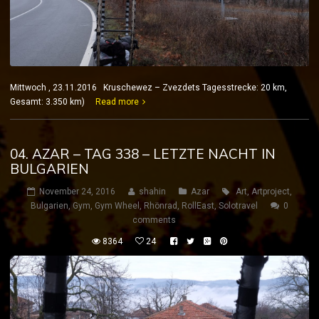
Mittwoch , 23.11.2016 Kruschewez – Zvezdets Tagesstrecke: 20 km,
Gesamt: 3.350 km)
Read more
04. AZAR – TAG 338 – LETZTE NACHT IN
BULGARIEN
November 24, 2016
shahin
Azar
Art
,
Artproject
,
Bulgarien
,
Gym
,
Gym Wheel
,
Rhönrad
,
RollEast
,
Solotravel
0
comments
8364
24