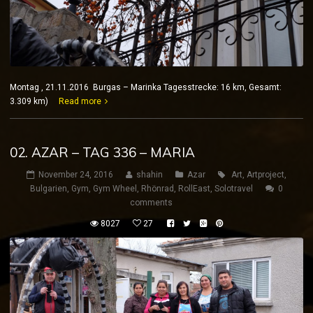
Montag , 21.11.2016 Burgas – Marinka Tagesstrecke: 16 km, Gesamt:
3.309 km)
Read more
02. AZAR – TAG 336 – MARIA
November 24, 2016
shahin
Azar
Art
,
Artproject
,
Bulgarien
,
Gym
,
Gym Wheel
,
Rhönrad
,
RollEast
,
Solotravel
0
comments
8027
27