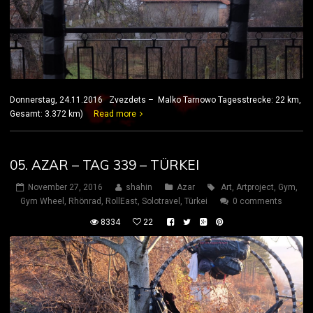
Donnerstag, 24.11.2016 Zvezdets – Malko Tarnowo Tagesstrecke: 22 km,
Gesamt: 3.372 km)
Read more
05. AZAR – TAG 339 – TÜRKEI
November 27, 2016
shahin
Azar
Art
,
Artproject
,
Gym
,
Gym Wheel
,
Rhönrad
,
RollEast
,
Solotravel
,
Türkei
0 comments
8334
22