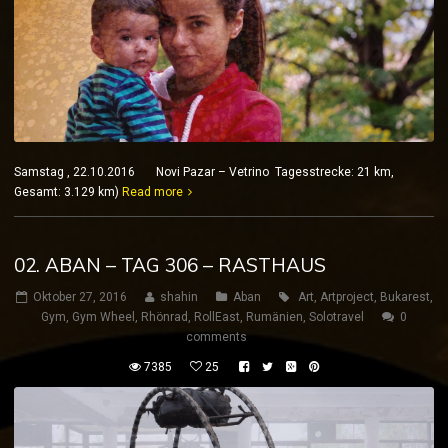
Samstag , 22.10.2016 Novi Pazar – Vetrino Tagesstrecke: 21 km,
Gesamt: 3.129 km)
Read more
02. ABAN – TAG 306 – RASTHAUS
Oktober 27, 2016
shahin
Aban
Art
,
Artproject
,
Bukarest
,
Gym
,
Gym Wheel
,
Rhönrad
,
RollEast
,
Rumänien
,
Solotravel
0
comments
7385
25