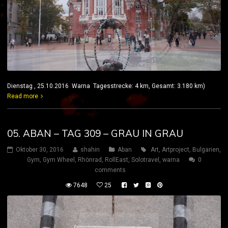
Dienstag , 25.10.2016 Warna Tagesstrecke: 4 km, Gesamt: 3.180 km)
Read more
05. ABAN – TAG 309 – GRAU IN GRAU
Oktober 30, 2016
shahin
Aban
Art
,
Artproject
,
Bulgarien
,
Gym
,
Gym Wheel
,
Rhönrad
,
RollEast
,
Solotravel
,
warna
0
comments
7648
25