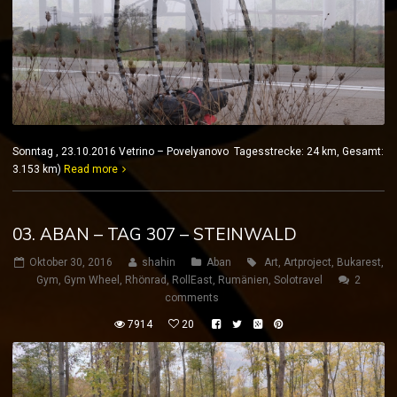
Sonntag , 23.10.2016 Vetrino – Povelyanovo Tagesstrecke: 24 km, Gesamt:
3.153 km)
Read more
03. ABAN – TAG 307 – STEINWALD
Oktober 30, 2016
shahin
Aban
Art
,
Artproject
,
Bukarest
,
Gym
,
Gym Wheel
,
Rhönrad
,
RollEast
,
Rumänien
,
Solotravel
2
comments
7914
20