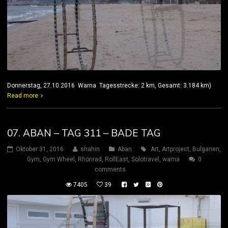
Donnerstag, 27.10.2016 Warna Tagesstrecke: 2 km, Gesamt: 3.184 km)
Read more
07. ABAN – TAG 311 – BADE TAG
Oktober 31, 2016
shahin
Aban
Art
,
Artproject
,
Bulgarien
,
Gym
,
Gym Wheel
,
Rhönrad
,
RollEast
,
Solotravel
,
warna
0
comments
7405
39