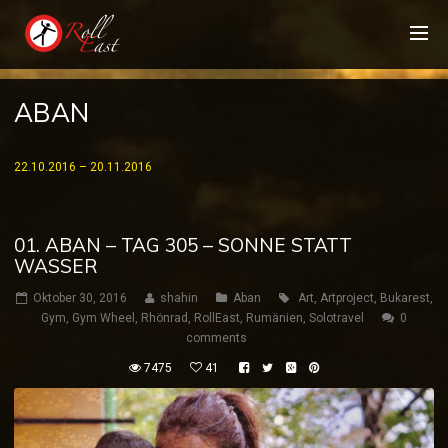
ABAN
22.10.2016 – 20.11.2016
01. ABAN – TAG 305 – SONNE STATT
WASSER
Oktober 30, 2016
shahin
Aban
Art
,
Artproject
,
Bukarest
,
Gym
,
Gym Wheel
,
Rhönrad
,
RollEast
,
Rumänien
,
Solotravel
0
comments
7475
41