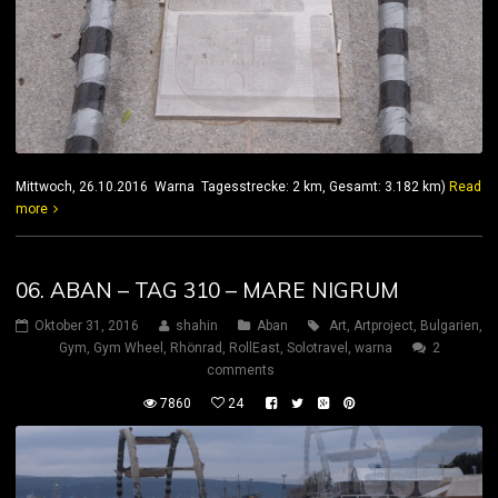
Mittwoch, 26.10.2016 Warna Tagesstrecke: 2 km, Gesamt: 3.182 km)
Read
more
06. ABAN – TAG 310 – MARE NIGRUM
Oktober 31, 2016
shahin
Aban
Art
,
Artproject
,
Bulgarien
,
Gym
,
Gym Wheel
,
Rhönrad
,
RollEast
,
Solotravel
,
warna
2
comments
7860
24