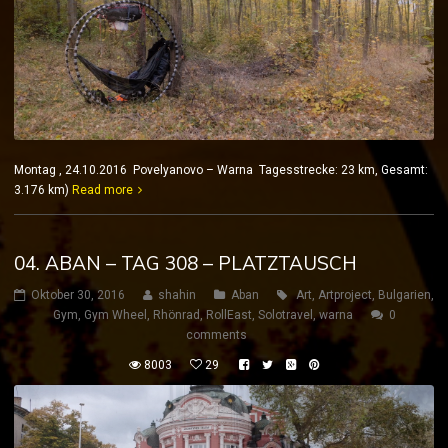
Montag , 24.10.2016 Povelyanovo – Warna Tagesstrecke: 23 km, Gesamt:
3.176 km)
Read more
04. ABAN – TAG 308 – PLATZTAUSCH
Oktober 30, 2016
shahin
Aban
Art
,
Artproject
,
Bulgarien
,
Gym
,
Gym Wheel
,
Rhönrad
,
RollEast
,
Solotravel
,
warna
0
comments
8003
29