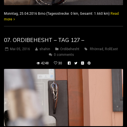
Monntag, 25.04.2016 Brno (Tagesstrecke: 0 km, Gesamt: 1.660 km)
Read
more
07. ORDIBEHESHT – TAG 127 –
Mai 05, 2016
shahin
Ordibehesht
Rhönrad
,
RollEast
0 comments
4248
30