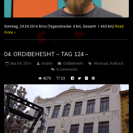
Sonntag, 24.04.2016 Brno (Tagesstrecke: 0 km, Gesamt: 1.660 km)
Read
more
04. ORDIBEHESHT – TAG 124 –
Mai 04, 2016
shahin
Ordibehesht
Rhönrad
,
RollEast
0 comments
4270
23