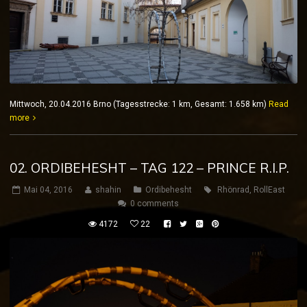
Mittwoch, 20.04.2016 Brno (Tagesstrecke: 1 km, Gesamt: 1.658 km)
Read
more
02. ORDIBEHESHT – TAG 122 – PRINCE R.I.P.
Mai 04, 2016
shahin
Ordibehesht
Rhönrad
,
RollEast
0 comments
4172
22