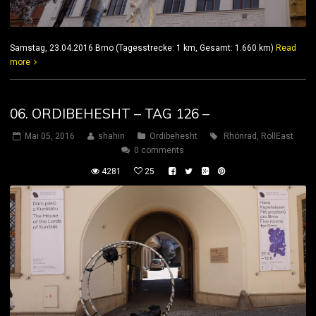
Samstag, 23.04.2016 Brno (Tagesstrecke: 1 km, Gesamt: 1.660 km)
Read
more
06. ORDIBEHESHT – TAG 126 –
Mai 05, 2016
shahin
Ordibehesht
Rhönrad
,
RollEast
0 comments
4281
25