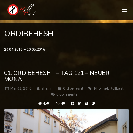
ORDIBEHESHT
20.04.2016 – 20.05.2016
01. ORDIBEHESHT – TAG 121 – NEUER
MONAT
Mai 02, 2016
shahin
Ordibehesht
Rhönrad
,
RollEast
0 comments
4501
40