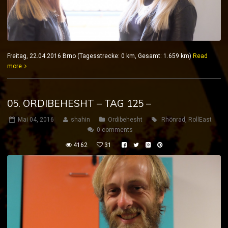
Freitag, 22.04.2016 Brno (Tagesstrecke: 0 km, Gesamt: 1.659 km)
Read
more
05. ORDIBEHESHT – TAG 125 –
Mai 04, 2016
shahin
Ordibehesht
Rhönrad
,
RollEast
0 comments
4162
31