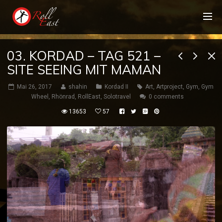
03. KORDAD – TAG 521 –
SITE SEEING MIT MAMAN
Mai 26, 2017
shahin
Kordad II
Art
,
Artproject
,
Gym
,
Gym
Wheel
,
Rhönrad
,
RollEast
,
Solotravel
0 comments
13653
57