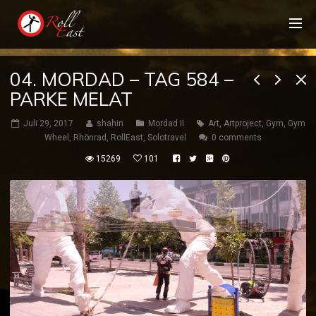
04. MORDAD – TAG 584 –
PARKE MELAT
Juli 29, 2017
shahin
Mordad II
Art
,
Artproject
,
Gym
,
Gym
Wheel
,
Rhönrad
,
RollEast
,
Solotravel
0 comments
15269
101