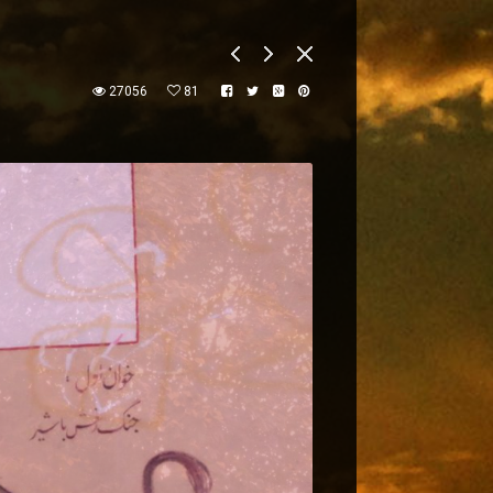
27056
81