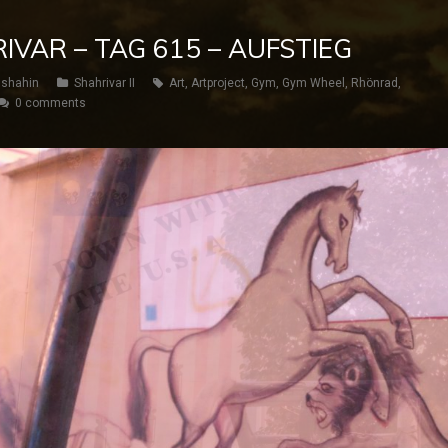
IVAR – TAG 615 – AUFSTIEG
shahin
Shahrivar II
Art
,
Artproject
,
Gym
,
Gym Wheel
,
Rhönrad
,
0 comments