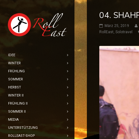
04. SHAHR
März 25, 2019
RollEast
,
Solotravel
IDEE
WINTER
FRÜHLING
SOMMER
HERBST
WINTER II
FRÜHLING II
SOMMER II
MEDIA
UNTERSTÜTZUNG
ROLLEAST-SHOP