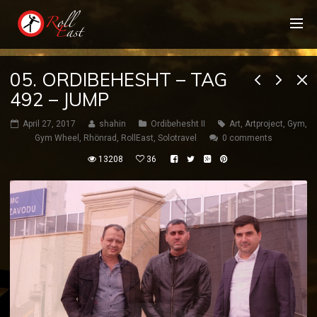
05. ORDIBEHESHT – TAG
492 – JUMP
April 27, 2017
shahin
Ordibehesht II
Art
,
Artproject
,
Gym
,
Gym Wheel
,
Rhönrad
,
RollEast
,
Solotravel
0 comments
13208
36