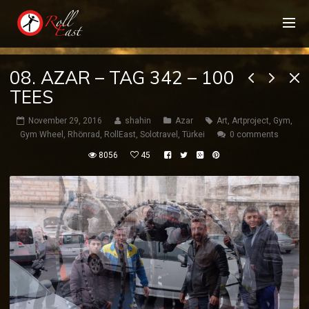
08. AZAR – TAG 342 – 100
TEES
November 29, 2016
shahin
Azar
Art
,
Artproject
,
Gym
,
Gym Wheel
,
Rhönrad
,
RollEast
,
Solotravel
,
Türkei
0 comments
8056
45