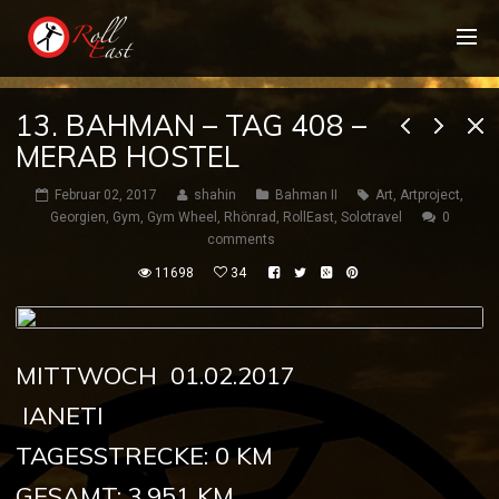
13. BAHMAN – TAG 408 –
MERAB HOSTEL
Februar 02, 2017
shahin
Bahman II
Art
,
Artproject
,
Georgien
,
Gym
,
Gym Wheel
,
Rhönrad
,
RollEast
,
Solotravel
0
comments
11698
34
MITTWOCH 01.02.2017
IANETI
TAGESSTRECKE: 0 KM
GESAMT: 3.951 KM