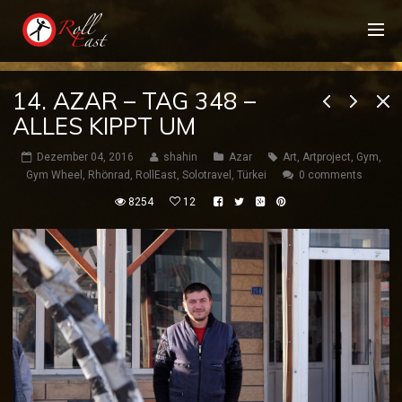
14. AZAR – TAG 348 –
ALLES KIPPT UM
Dezember 04, 2016
shahin
Azar
Art
,
Artproject
,
Gym
,
Gym Wheel
,
Rhönrad
,
RollEast
,
Solotravel
,
Türkei
0 comments
8254
12