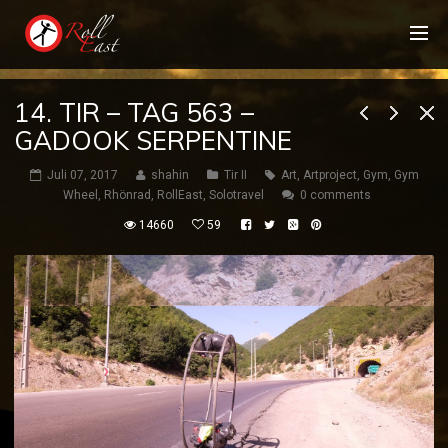
14. TIR – TAG 563 –
GADOOK SERPENTINE
Juli 07, 2017
shahin
Tir II
Art
,
Artproject
,
Gym
,
Gym
Wheel
,
Rhönrad
,
RollEast
,
Solotravel
0 comments
14660
59