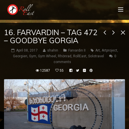
16. FARVARDIN – TAG 472
– GOODBYE GORGIA
April 08, 2017
shahin
Farvardin II
Art
,
Artproject
,
Georgien
,
Gym
,
Gym Wheel
,
Rhönrad
,
RollEast
,
Solotravel
0
comments
12587
55