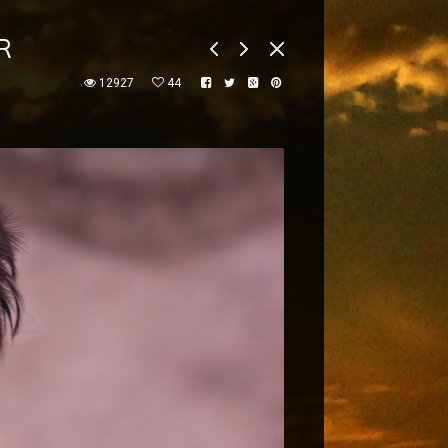
R
12927
44