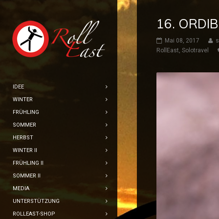
16. ORDI
Mai 08, 2017
s
RollEast
,
Solotravel
IDEE
WINTER
FRÜHLING
SOMMER
HERBST
WINTER II
FRÜHLING II
SOMMER II
MEDIA
UNTERSTÜTZUNG
ROLLEAST-SHOP