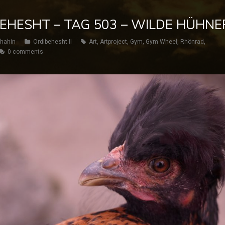
BEHESHT – TAG 503 – WILDE HÜHNE
hahin
Ordibehesht II
Art
,
Artproject
,
Gym
,
Gym Wheel
,
Rhönrad
,
0 comments