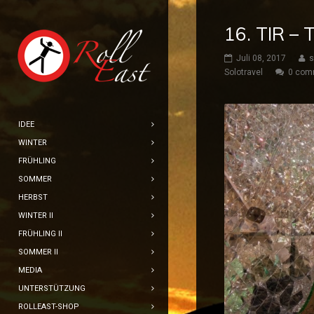
16. TIR –
Juli 08, 2017
s
Solotravel
0 com
IDEE
WINTER
FRÜHLING
SOMMER
HERBST
WINTER II
FRÜHLING II
SOMMER II
MEDIA
UNTERSTÜTZUNG
ROLLEAST-SHOP