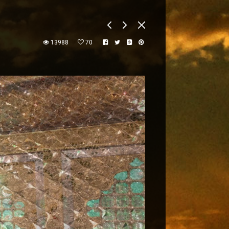
13988
70