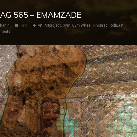
 TAG 565 – EMAMZADE
hahin
Tir II
Art
,
Artproject
,
Gym
,
Gym Wheel
,
Rhönrad
,
RollEast
,
ments