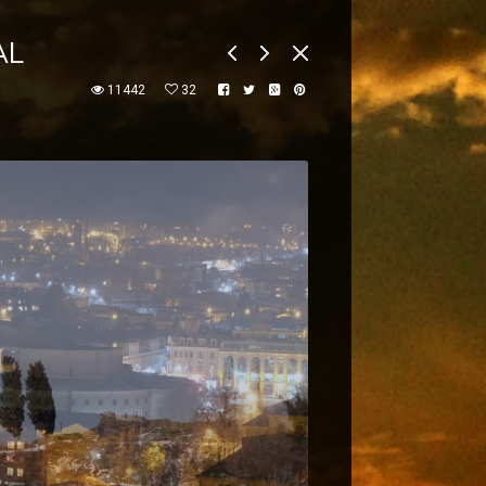
AL
11442
32