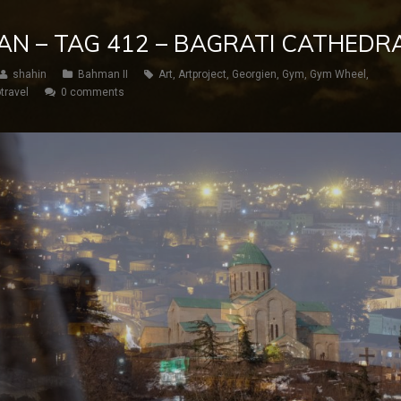
AN – TAG 412 – BAGRATI CATHEDR
shahin
Bahman II
Art
,
Artproject
,
Georgien
,
Gym
,
Gym Wheel
,
travel
0 comments