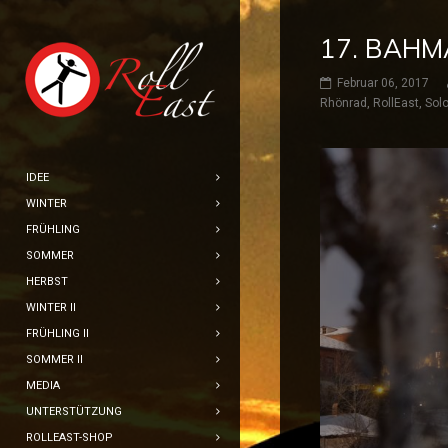
17. BAHM
Februar 06, 2017
Rhönrad
,
RollEast
,
Solo
IDEE
WINTER
FRÜHLING
SOMMER
HERBST
WINTER II
FRÜHLING II
SOMMER II
MEDIA
UNTERSTÜTZUNG
ROLLEAST-SHOP