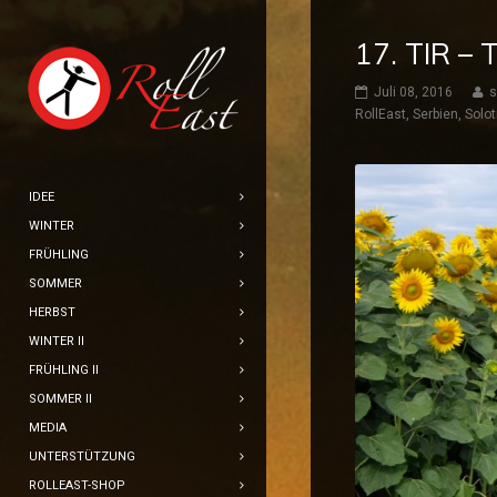
17. TIR –
Juli 08, 2016
s
RollEast
,
Serbien
,
Solot
IDEE
WINTER
FRÜHLING
SOMMER
HERBST
WINTER II
FRÜHLING II
SOMMER II
MEDIA
UNTERSTÜTZUNG
ROLLEAST-SHOP