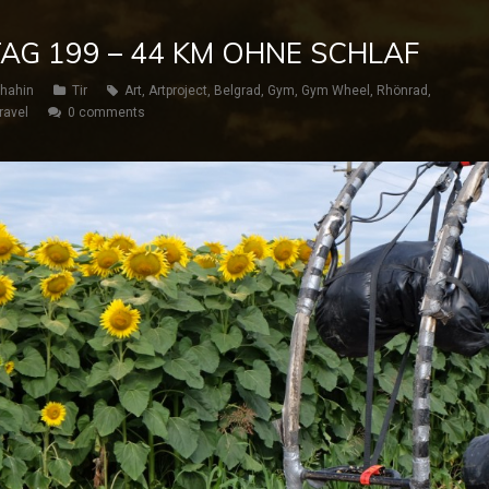
 TAG 199 – 44 KM OHNE SCHLAF
hahin
Tir
Art
,
Artproject
,
Belgrad
,
Gym
,
Gym Wheel
,
Rhönrad
,
ravel
0 comments