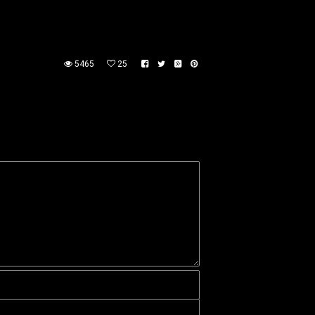
5465
25