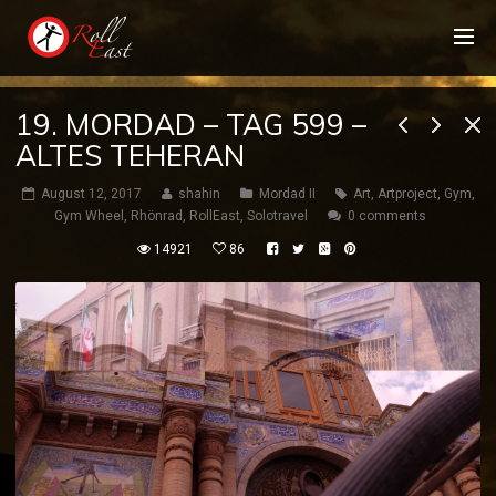
19. MORDAD – TAG 599 –
ALTES TEHERAN
August 12, 2017
shahin
Mordad II
Art
,
Artproject
,
Gym
,
Gym Wheel
,
Rhönrad
,
RollEast
,
Solotravel
0 comments
14921
86