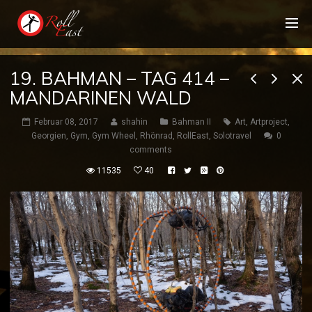
19. BAHMAN – TAG 414 –
MANDARINEN WALD
Februar 08, 2017
shahin
Bahman II
Art
,
Artproject
,
Georgien
,
Gym
,
Gym Wheel
,
Rhönrad
,
RollEast
,
Solotravel
0
comments
11535
40