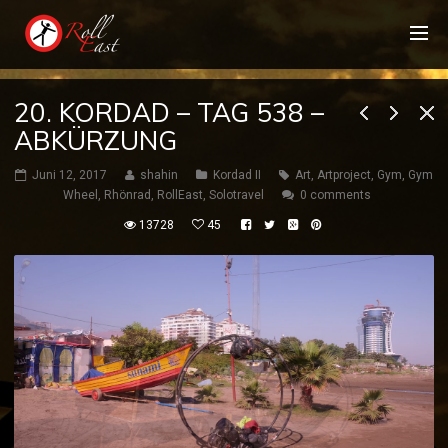
20. KORDAD – TAG 538 –
ABKÜRZUNG
Juni 12, 2017
shahin
Kordad II
Art
,
Artproject
,
Gym
,
Gym
Wheel
,
Rhönrad
,
RollEast
,
Solotravel
0 comments
13728
45