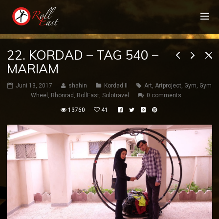
22. KORDAD – TAG 540 –
MARIAM
Juni 13, 2017
shahin
Kordad II
Art
,
Artproject
,
Gym
,
Gym
Wheel
,
Rhönrad
,
RollEast
,
Solotravel
0 comments
13760
41