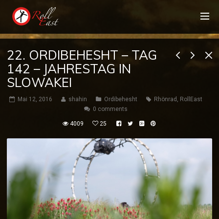
22. ORDIBEHESHT – TAG
142 – JAHRESTAG IN
SLOWAKEI
Mai 12, 2016
shahin
Ordibehesht
Rhönrad
,
RollEast
0 comments
4009
25