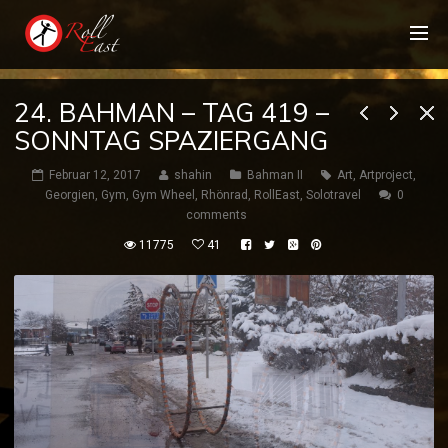
24. BAHMAN – TAG 419 –
SONNTAG SPAZIERGANG
Februar 12, 2017
shahin
Bahman II
Art
,
Artproject
,
Georgien
,
Gym
,
Gym Wheel
,
Rhönrad
,
RollEast
,
Solotravel
0
comments
11775
41