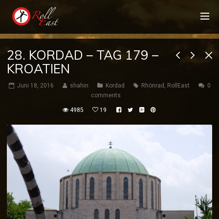
28. KORDAD – TAG 179 –
KROATIEN
Juni 18, 2016
shahin
Kordad
Rhönrad
,
RollEast
0
comments
4985
19