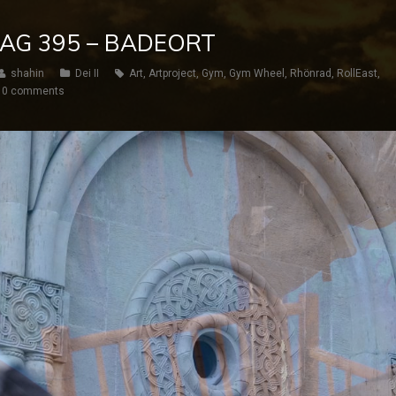
 TAG 395 – BADEORT
shahin
Dei II
Art
,
Artproject
,
Gym
,
Gym Wheel
,
Rhönrad
,
RollEast
,
0 comments