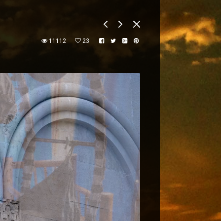
11112
23