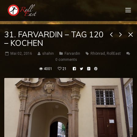
31. FARVARDIN – TAG 120
– KOCHEN
Mai 02, 2016
shahin
Farvardin
Rhönrad
,
RollEast
0 comments
4001
21