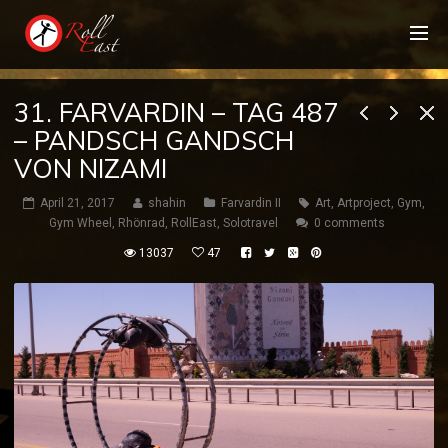
31. FARVARDIN – TAG 487
– PANDSCH GANDSCH
VON NIZAMI
April 21, 2017
shahin
Farvardin II
Art
,
Artproject
,
Gym
,
Gym Wheel
,
Rhönrad
,
RollEast
,
Solotravel
0 comments
13037
47