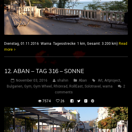
Dienstag, 01.11.2016 Warna Tagesstrecke: 1 km, Gesamt: 3.200 km)
Read
more
12. ABAN – TAG 316 – SONNE
November 03, 2016
shahin
Aban
Art
,
Artproject
,
Bulgarien
,
Gym
,
Gym Wheel
,
Rhönrad
,
RollEast
,
Solotravel
,
warna
2
comments
7574
26