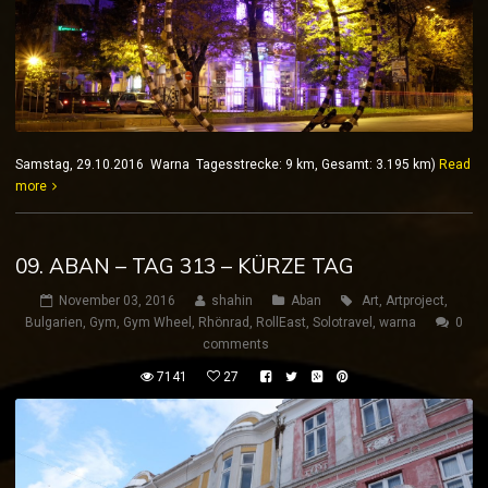
Samstag, 29.10.2016 Warna Tagesstrecke: 9 km, Gesamt: 3.195 km)
Read
more
09. ABAN – TAG 313 – KÜRZE TAG
November 03, 2016
shahin
Aban
Art
,
Artproject
,
Bulgarien
,
Gym
,
Gym Wheel
,
Rhönrad
,
RollEast
,
Solotravel
,
warna
0
comments
7141
27