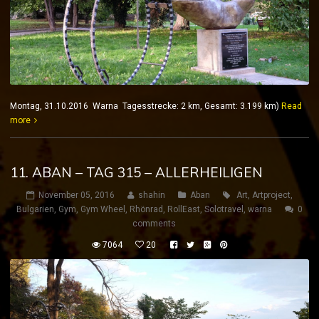
Montag, 31.10.2016 Warna Tagesstrecke: 2 km, Gesamt: 3.199 km)
Read
more
11. ABAN – TAG 315 – ALLERHEILIGEN
November 05, 2016
shahin
Aban
Art
,
Artproject
,
Bulgarien
,
Gym
,
Gym Wheel
,
Rhönrad
,
RollEast
,
Solotravel
,
warna
0
comments
7064
20