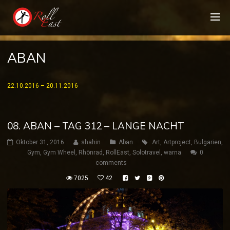
ABAN
22.10.2016 – 20.11.2016
08. ABAN – TAG 312 – LANGE NACHT
Oktober 31, 2016
shahin
Aban
Art
,
Artproject
,
Bulgarien
,
Gym
,
Gym Wheel
,
Rhönrad
,
RollEast
,
Solotravel
,
warna
0
comments
7025
42