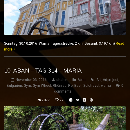
Sonntag, 30.10.2016 Warna Tagesstrecke: 2 km, Gesamt: 3.197 km)
Read
more
10. ABAN – TAG 314 – MARIA
November 03, 2016
shahin
Aban
Art
,
Artproject
,
Bulgarien
,
Gym
,
Gym Wheel
,
Rhönrad
,
RollEast
,
Solotravel
,
warna
0
comments
7077
27