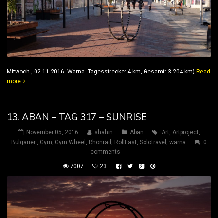
Mitwoch , 02.11.2016 Warna Tagesstrecke: 4 km, Gesamt: 3.204 km)
Read
more
13. ABAN – TAG 317 – SUNRISE
November 05, 2016
shahin
Aban
Art
,
Artproject
,
Bulgarien
,
Gym
,
Gym Wheel
,
Rhönrad
,
RollEast
,
Solotravel
,
warna
0
comments
7007
23