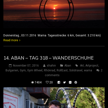
Donnerstag , 03.11.2016 Warna Tagesstrecke: 6 km, Gesamt: 3.210 km)
Read more
14. ABAN – TAG 318 – WANDERSCHUHE
November 07, 2016
shahin
Aban
Art
,
Artproject
,
Bulgarien
,
Gym
,
Gym Wheel
,
Rhönrad
,
RollEast
,
Solotravel
,
warna
2
comments
7404
20