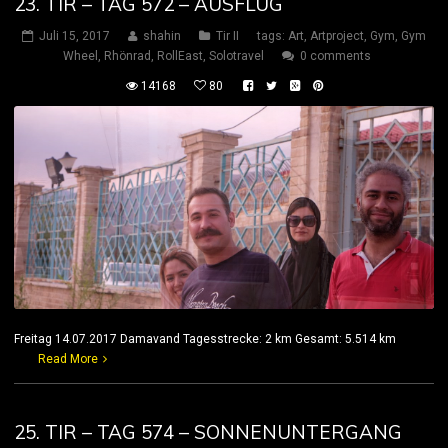
23. TIR – TAG 572 – AUSFLUG
Juli 15, 2017
shahin
Tir II
tags:
Art
,
Artproject
,
Gym
,
Gym
Wheel
,
Rhönrad
,
RollEast
,
Solotravel
0 comments
14168
80
Freitag 14.07.2017 Damavand Tagesstrecke: 2 km Gesamt: 5.514 km
Read More
25. TIR – TAG 574 – SONNENUNTERGANG