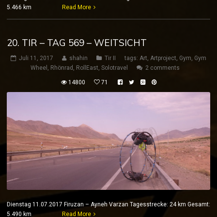
5.466 km
Read More
20. TIR – TAG 569 – WEITSICHT
Juli 11, 2017
shahin
Tir II
tags:
Art
,
Artproject
,
Gym
,
Gym
Wheel
,
Rhönrad
,
RollEast
,
Solotravel
2 comments
14800
71
Dienstag 11.07.2017 Firuzan – Ayneh Varzan Tagesstrecke: 24 km Gesamt:
5.490 km
Read More