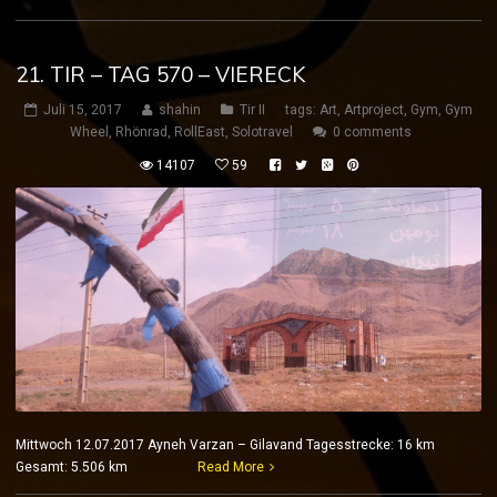
21. TIR – TAG 570 – VIERECK
Juli 15, 2017
shahin
Tir II
tags:
Art
,
Artproject
,
Gym
,
Gym
Wheel
,
Rhönrad
,
RollEast
,
Solotravel
0 comments
14107
59
Mittwoch 12.07.2017 Ayneh Varzan – Gilavand Tagesstrecke: 16 km
Gesamt: 5.506 km
Read More