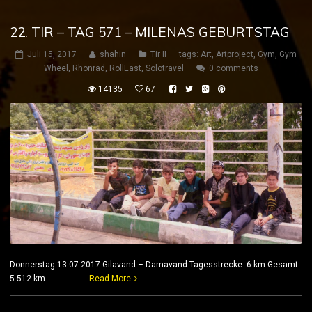
22. TIR – TAG 571 – MILENAS GEBURTSTAG
Juli 15, 2017
shahin
Tir II
tags:
Art
,
Artproject
,
Gym
,
Gym
Wheel
,
Rhönrad
,
RollEast
,
Solotravel
0 comments
14135
67
Donnerstag 13.07.2017 Gilavand – Damavand Tagesstrecke: 6 km Gesamt:
5.512 km
Read More