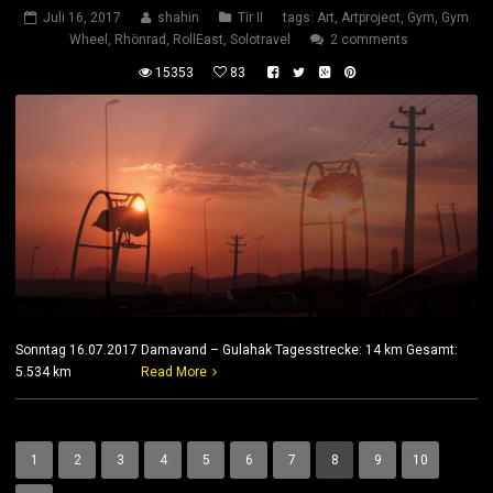
Juli 16, 2017
shahin
Tir II
tags:
Art
,
Artproject
,
Gym
,
Gym
Wheel
,
Rhönrad
,
RollEast
,
Solotravel
2 comments
15353
83
Sonntag 16.07.2017 Damavand – Gulahak Tagesstrecke: 14 km Gesamt:
5.534 km
Read More
1
2
3
4
5
6
7
8
9
10