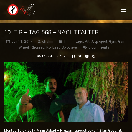
19. TIR – TAG 568 – NACHTFALTER
Juli 11, 2017
shahin
Tir II
tags:
Art
,
Artproject
,
Gym
,
Gym
Wheel
,
Rhönrad
,
RollEast
,
Solotravel
0 comments
14284
69
Montag 10.07.2017 Amin Abbad – Firuzan Tagesstrecke: 12 km Gesamt: