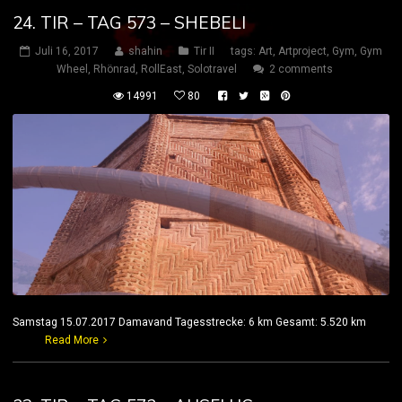
24. TIR – TAG 573 – SHEBELI
Juli 16, 2017
shahin
Tir II
tags:
Art
,
Artproject
,
Gym
,
Gym
Wheel
,
Rhönrad
,
RollEast
,
Solotravel
2 comments
14991
80
Samstag 15.07.2017 Damavand Tagesstrecke: 6 km Gesamt: 5.520 km
Read More