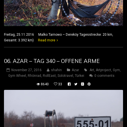
Freitag, 25.11.2016 Malko Tarnowo – Dereköy Tagesstrecke: 20 km,
Gesamt: 3.392 km)
Read more
06. AZAR – TAG 340 – OFFENE ARME
November 27, 2016
shahin
Azar
Art
,
Artproject
,
Gym
,
Gym Wheel
,
Rhönrad
,
RollEast
,
Solotravel
,
Türkei
0 comments
8640
33