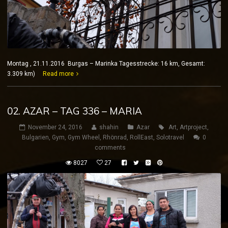
Montag , 21.11.2016 Burgas – Marinka Tagesstrecke: 16 km, Gesamt:
3.309 km)
Read more
02. AZAR – TAG 336 – MARIA
November 24, 2016
shahin
Azar
Art
,
Artproject
,
Bulgarien
,
Gym
,
Gym Wheel
,
Rhönrad
,
RollEast
,
Solotravel
0
comments
8027
27