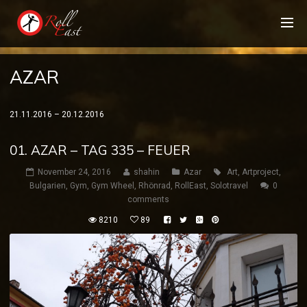
AZAR
21.11.2016 – 20.12.2016
01. AZAR – TAG 335 – FEUER
November 24, 2016
shahin
Azar
Art
,
Artproject
,
Bulgarien
,
Gym
,
Gym Wheel
,
Rhönrad
,
RollEast
,
Solotravel
0
comments
8210
89