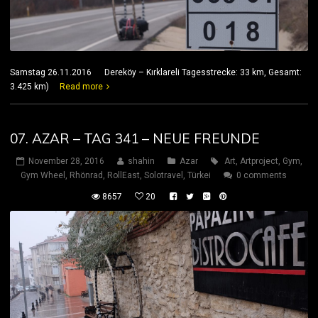
Samstag 26.11.2016 Dereköy – Kırklareli Tagesstrecke: 33 km, Gesamt:
3.425 km)
Read more
07. AZAR – TAG 341 – NEUE FREUNDE
November 28, 2016
shahin
Azar
Art
,
Artproject
,
Gym
,
Gym Wheel
,
Rhönrad
,
RollEast
,
Solotravel
,
Türkei
0 comments
8657
20