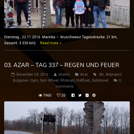
Dienstag , 22.11.2016 Marinka – Kruschewez Tagesstrecke: 21 km,
Gesamt: 3.330 km)
Read more
03. AZAR – TAG 337 – REGEN UND FEUER
November 24, 2016
shahin
Azar
Art
,
Artproject
,
Bulgarien
,
Gym
,
Gym Wheel
,
Rhönrad
,
RollEast
,
Solotravel
0
comments
7960
20