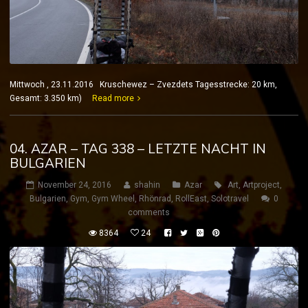
Mittwoch , 23.11.2016 Kruschewez – Zvezdets Tagesstrecke: 20 km,
Gesamt: 3.350 km)
Read more
04. AZAR – TAG 338 – LETZTE NACHT IN
BULGARIEN
November 24, 2016
shahin
Azar
Art
,
Artproject
,
Bulgarien
,
Gym
,
Gym Wheel
,
Rhönrad
,
RollEast
,
Solotravel
0
comments
8364
24