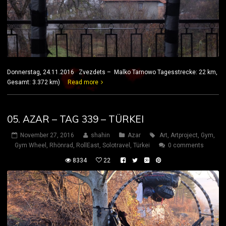
Donnerstag, 24.11.2016 Zvezdets – Malko Tarnowo Tagesstrecke: 22 km,
Gesamt: 3.372 km)
Read more
05. AZAR – TAG 339 – TÜRKEI
November 27, 2016
shahin
Azar
Art
,
Artproject
,
Gym
,
Gym Wheel
,
Rhönrad
,
RollEast
,
Solotravel
,
Türkei
0 comments
8334
22