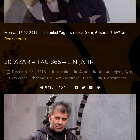
Montag 19.12.2016 Istanbul Tagesstrecke: 0 km, Gesamt: 3.697 km)
Read more
30. AZAR – TAG 365 – EIN JAHR
Dezember 21, 2016
shahin
Azar
Art
,
Artproject
,
Gym
,
Gym Wheel
,
Rhönrad
,
RollEast
,
Solotravel
,
Türkei
0 comments
9410
11