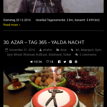
Dienstag 20.12.2016 Istanbul Tagesstrecke: 2 km, Gesamt: 3.699 km)
Read more
30. AZAR – TAG 365 – YALDA NACHT
Dezember 21, 2016
shahin
Azar
Art
,
Artproject
,
Gym
,
Gym Wheel
,
Rhönrad
,
RollEast
,
Solotravel
,
Türkei
2 comments
10136
18