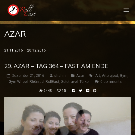
AZAR
21.11.2016 – 20.12.2016
29. AZAR – TAG 364 – FAST AM ENDE
Dezember 21, 2016
shahin
Azar
Art
,
Artproject
,
Gym
,
Gym Wheel
,
Rhönrad
,
RollEast
,
Solotravel
,
Türkei
0 comments
9443
15