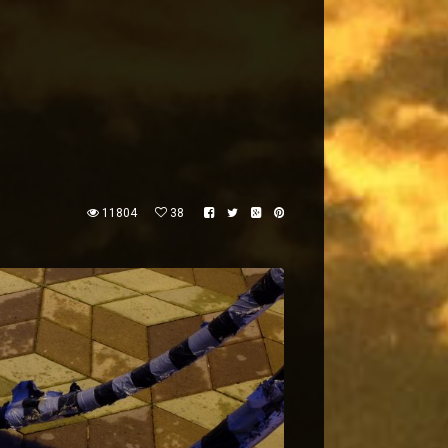
11804
38