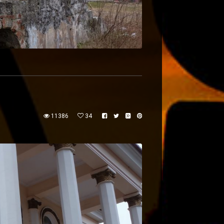
11386
34