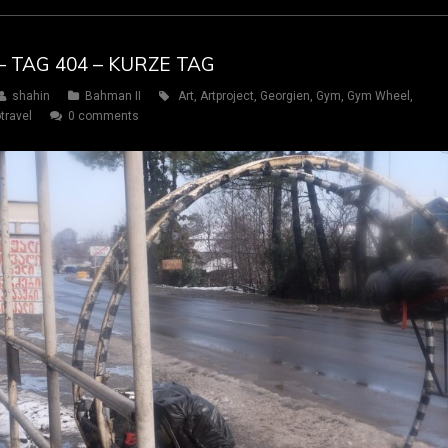
– TAG 404 – KURZE TAG
shahin
Bahman II
Art
,
Artproject
,
Georgien
,
Gym
,
Gym Wheel
,
travel
0 comments