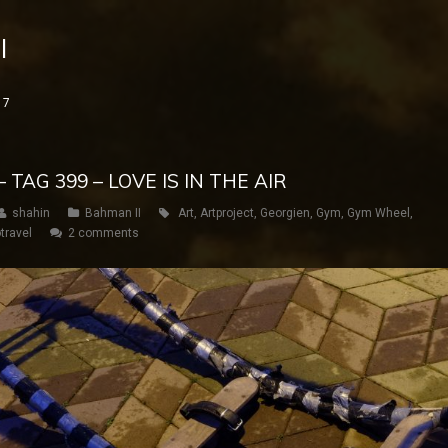
I
17
 TAG 399 – LOVE IS IN THE AIR
shahin
Bahman II
Art
,
Artproject
,
Georgien
,
Gym
,
Gym Wheel
,
travel
2 comments