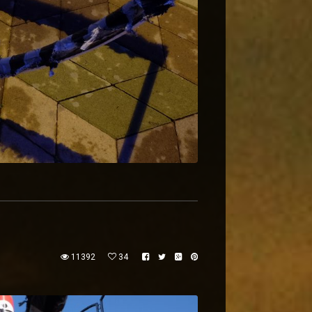
11392
34