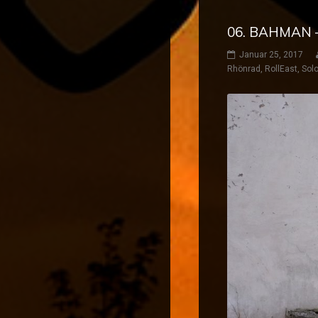
06. BAHMAN 
Januar 25, 2017
Rhönrad
,
RollEast
,
Solo