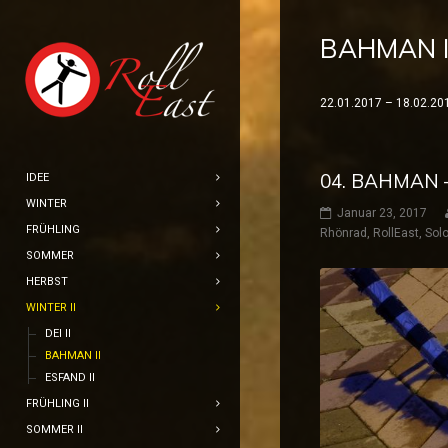
BAHMAN I
22.01.2017 – 18.02.20
04. BAHMAN –
IDEE
WINTER
Januar 23, 2017
FRÜHLING
Rhönrad
,
RollEast
,
Solo
SOMMER
HERBST
WINTER II
DEI II
BAHMAN II
ESFAND II
FRÜHLING II
SOMMER II