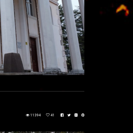
11394
41