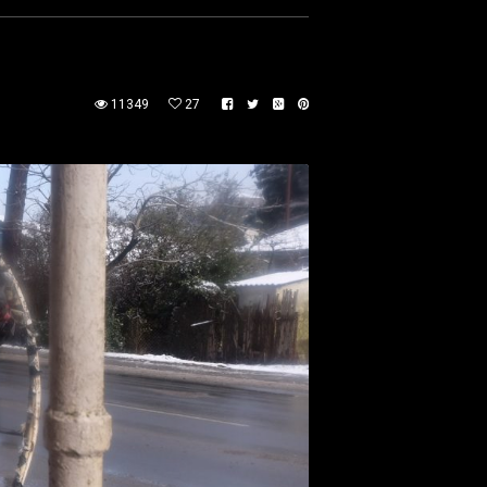
11349
27