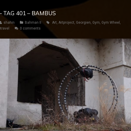
– TAG 401 – BAMBUS
shahin
Bahman II
Art
,
Artproject
,
Georgien
,
Gym
,
Gym Wheel
,
travel
0 comments