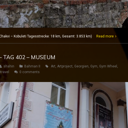
Chakvi – Kobuleti Tagesstrecke: 18 km, Gesamt: 3.853 km)
Read more
– TAG 402 – MUSEUM
shahin
Bahman II
Art
,
Artproject
,
Georgien
,
Gym
,
Gym Wheel
,
travel
0 comments