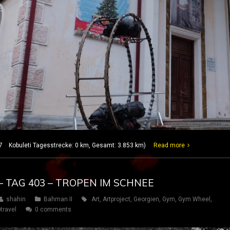
7 Kobuleti Tagesstrecke: 0 km, Gesamt: 3.853 km)
Read more
– TAG 403 – TROPEN IM SCHNEE
shahin
Bahman II
Art
,
Artproject
,
Georgien
,
Gym
,
Gym Wheel
,
travel
0 comments