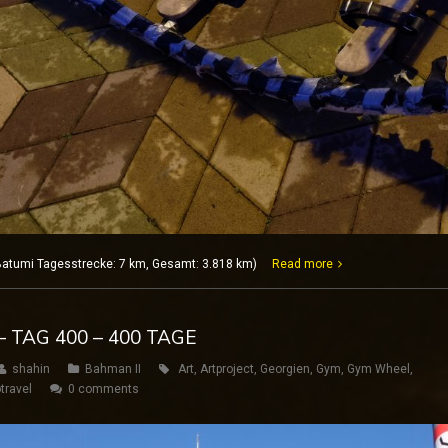
atumi Tagesstrecke: 7 km, Gesamt: 3.818 km)
Read more
 TAG 400 – 400 TAGE
shahin
Bahman II
Art
,
Artproject
,
Georgien
,
Gym
,
Gym Wheel
,
travel
0 comments