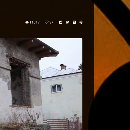
11317
37