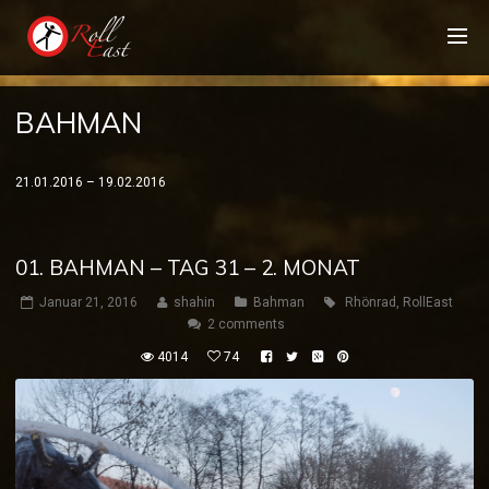
BAHMAN
21.01.2016 – 19.02.2016
01. BAHMAN – TAG 31 – 2. MONAT
Januar 21, 2016
shahin
Bahman
Rhönrad
,
RollEast
2 comments
4014
74