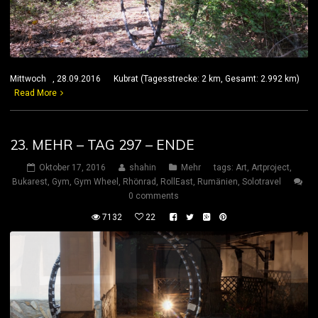
Mittwoch , 28.09.2016 Kubrat (Tagesstrecke: 2 km, Gesamt: 2.992 km)
Read More
23. MEHR – TAG 297 – ENDE
Oktober 17, 2016
shahin
Mehr
tags:
Art
,
Artproject
,
Bukarest
,
Gym
,
Gym Wheel
,
Rhönrad
,
RollEast
,
Rumänien
,
Solotravel
0 comments
7132
22