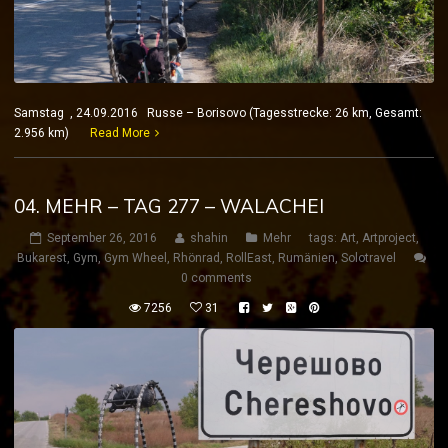
Samstag , 24.09.2016 Russe – Borisovo (Tagesstrecke: 26 km, Gesamt:
2.956 km)
Read More
04. MEHR – TAG 277 – WALACHEI
September 26, 2016
shahin
Mehr
tags:
Art
,
Artproject
,
Bukarest
,
Gym
,
Gym Wheel
,
Rhönrad
,
RollEast
,
Rumänien
,
Solotravel
0 comments
7256
31