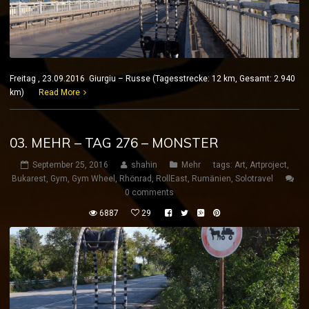
Freitag , 23.09.2016 Giurgiu – Russe (Tagesstrecke: 12 km, Gesamt: 2.940
km)
Read More
03. MEHR – TAG 276 – MONSTER
September 25, 2016
shahin
Mehr
tags:
Art
,
Artproject
,
Bukarest
,
Gym
,
Gym Wheel
,
Rhönrad
,
RollEast
,
Rumänien
,
Solotravel
0 comments
6887
29