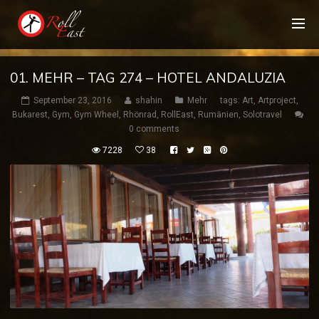
01. MEHR – TAG 274 – HOTEL ANDALUZIA
September 23, 2016
shahin
Mehr
tags:
Art
,
Artproject
,
Bukarest
,
Gym
,
Gym Wheel
,
Rhönrad
,
RollEast
,
Rumänien
,
Solotravel
0 comments
7228
38