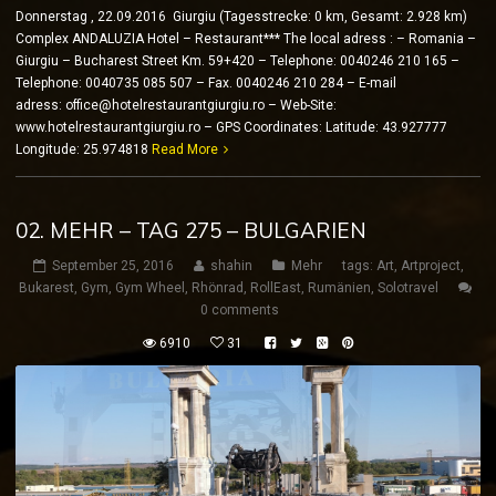
Donnerstag , 22.09.2016 Giurgiu (Tagesstrecke: 0 km, Gesamt: 2.928 km)
Complex ANDALUZIA Hotel – Restaurant*** The local adress : – Romania –
Giurgiu – Bucharest Street Km. 59+420 – Telephone: 0040246 210 165 –
Telephone: 0040735 085 507 – Fax. 0040246 210 284 – E-mail
adress: office@hotelrestaurantgiurgiu.ro – Web-Site:
www.hotelrestaurantgiurgiu.ro – GPS Coordinates: Latitude: 43.927777
Longitude: 25.974818
Read More
02. MEHR – TAG 275 – BULGARIEN
September 25, 2016
shahin
Mehr
tags:
Art
,
Artproject
,
Bukarest
,
Gym
,
Gym Wheel
,
Rhönrad
,
RollEast
,
Rumänien
,
Solotravel
0 comments
6910
31