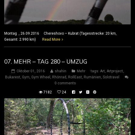
Montag , 26.09.2016 Chereshovo – Kubrat (Tagesstrecke: 20 km,
Gesamt: 2.990 km)
Read More
07. MEHR – TAG 280 – UMZUG
Oktober 01, 2016
shahin
Mehr
tags:
Art
,
Artproject
,
Bukarest
,
Gym
,
Gym Wheel
,
Rhönrad
,
RollEast
,
Rumänien
,
Solotravel
0 comments
7182
24