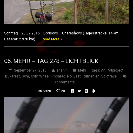
Sonntag , 25.09.2016 Borisovo – Chereshovo (Tagesstrecke: 14 km,
Gesamt: 2.970 km)
Read More
05. MEHR – TAG 278 – LICHTBLICK
September 27, 2016
shahin
Mehr
tags:
Art
,
Artproject
,
Bukarest
,
Gym
,
Gym Wheel
,
Rhönrad
,
RollEast
,
Rumänien
,
Solotravel
0 comments
6920
28