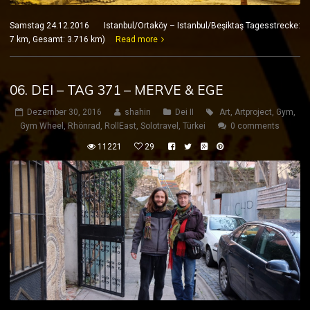
Samstag 24.12.2016 Istanbul/Ortaköy – Istanbul/Beşiktaş Tagesstrecke:
7 km, Gesamt: 3.716 km)
Read more
06. DEI – TAG 371 – MERVE & EGE
Dezember 30, 2016
shahin
Dei II
Art
,
Artproject
,
Gym
,
Gym Wheel
,
Rhönrad
,
RollEast
,
Solotravel
,
Türkei
0 comments
11221
29