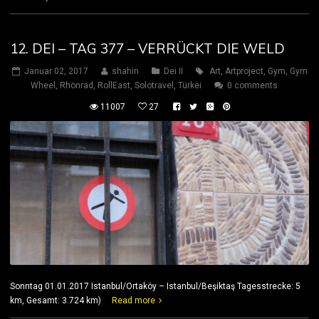
12. DEI – TAG 377 – VERRÜCKT DIE WELD
Januar 02, 2017
shahin
Dei II
Art
,
Artproject
,
Gym
,
Gym
Wheel
,
Rhönrad
,
RollEast
,
Solotravel
,
Türkei
0 comments
11007
27
Sonntag 01.01.2017 Istanbul/Ortaköy – Istanbul/Beşiktaş Tagesstrecke: 5
km, Gesamt: 3.724 km)
Read more