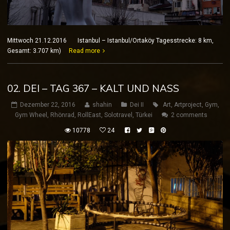
Mittwoch 21.12.2016 Istanbul – Istanbul/Ortaköy Tagesstrecke: 8 km,
Gesamt: 3.707 km)
Read more
02. DEI – TAG 367 – KALT UND NASS
Dezember 22, 2016
shahin
Dei II
Art
,
Artproject
,
Gym
,
Gym Wheel
,
Rhönrad
,
RollEast
,
Solotravel
,
Türkei
2 comments
10778
24