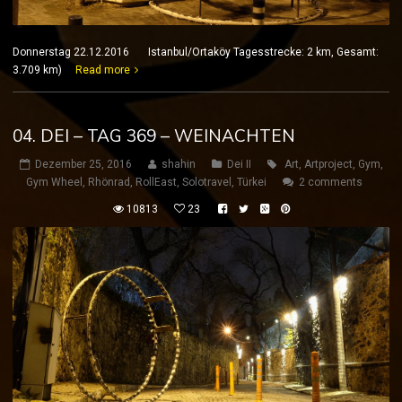
Donnerstag 22.12.2016 Istanbul/Ortaköy Tagesstrecke: 2 km, Gesamt:
3.709 km)
Read more
04. DEI – TAG 369 – WEINACHTEN
Dezember 25, 2016
shahin
Dei II
Art
,
Artproject
,
Gym
,
Gym Wheel
,
Rhönrad
,
RollEast
,
Solotravel
,
Türkei
2 comments
10813
23