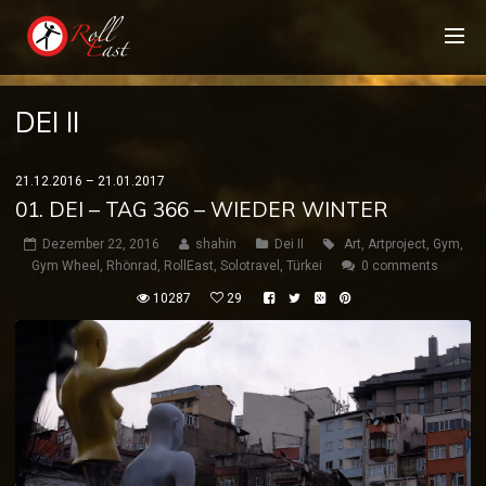
DEI II
21.12.2016 – 21.01.2017
01. DEI – TAG 366 – WIEDER WINTER
Dezember 22, 2016
shahin
Dei II
Art
,
Artproject
,
Gym
,
Gym Wheel
,
Rhönrad
,
RollEast
,
Solotravel
,
Türkei
0 comments
10287
29