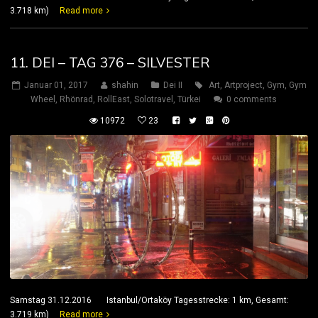
3.718 km)
Read more
11. DEI – TAG 376 – SILVESTER
Januar 01, 2017
shahin
Dei II
Art
,
Artproject
,
Gym
,
Gym
Wheel
,
Rhönrad
,
RollEast
,
Solotravel
,
Türkei
0 comments
10972
23
Samstag 31.12.2016 Istanbul/Ortaköy Tagesstrecke: 1 km, Gesamt:
3.719 km)
Read more