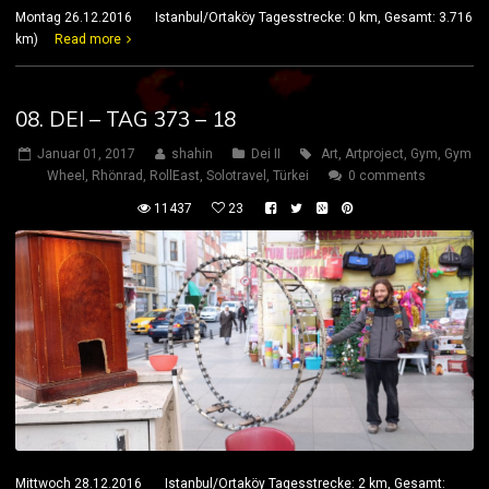
Montag 26.12.2016 Istanbul/Ortaköy Tagesstrecke: 0 km, Gesamt: 3.716
km)
Read more
08. DEI – TAG 373 – 18
Januar 01, 2017
shahin
Dei II
Art
,
Artproject
,
Gym
,
Gym
Wheel
,
Rhönrad
,
RollEast
,
Solotravel
,
Türkei
0 comments
11437
23
Mittwoch 28.12.2016 Istanbul/Ortaköy Tagesstrecke: 2 km, Gesamt: