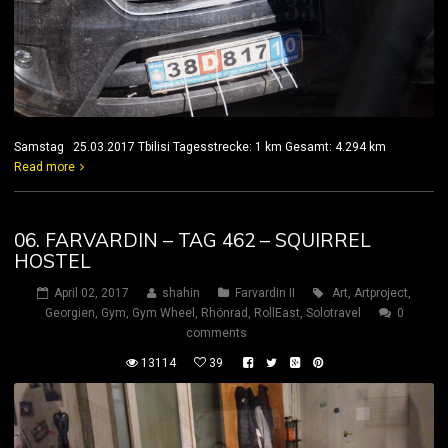
Samstag 25.03.2017 Tbilisi Tagesstrecke: 1 km Gesamt: 4.294 km
Read more
06. FARVARDIN – TAG 462 – SQUIRREL
HOSTEL
April 02, 2017
shahin
Farvardin II
Art
,
Artproject
,
Georgien
,
Gym
,
Gym Wheel
,
Rhönrad
,
RollEast
,
Solotravel
0
comments
13114
39