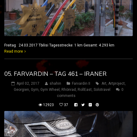
Freitag 24.03.2017 Tbilisi Tagesstrecke: 1 km Gesamt: 4.293 km
Read more
05. FARVARDIN – TAG 461 – IRANER
April 02, 2017
shahin
Farvardin II
Art
,
Artproject
,
Georgien
,
Gym
,
Gym Wheel
,
Rhönrad
,
RollEast
,
Solotravel
0
comments
12923
37