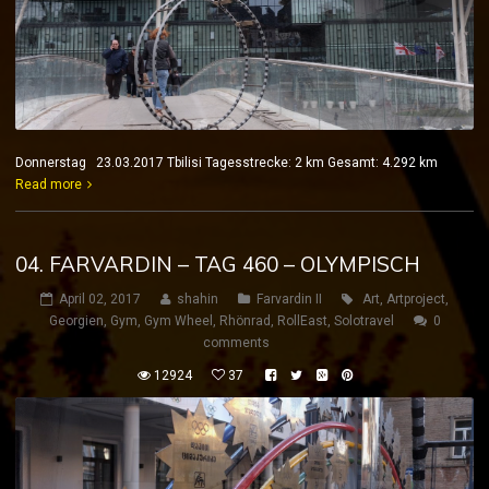
Donnerstag 23.03.2017 Tbilisi Tagesstrecke: 2 km Gesamt: 4.292 km
Read more
04. FARVARDIN – TAG 460 – OLYMPISCH
April 02, 2017
shahin
Farvardin II
Art
,
Artproject
,
Georgien
,
Gym
,
Gym Wheel
,
Rhönrad
,
RollEast
,
Solotravel
0
comments
12924
37