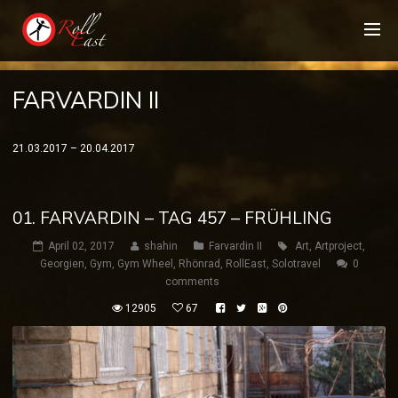
FARVARDIN II
21.03.2017 – 20.04.2017
01. FARVARDIN – TAG 457 – FRÜHLING
April 02, 2017
shahin
Farvardin II
Art
,
Artproject
,
Georgien
,
Gym
,
Gym Wheel
,
Rhönrad
,
RollEast
,
Solotravel
0
comments
12905
67