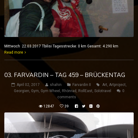
Mittwoch 22.03.2017 Tbilisi Tagesstrecke: 0 km Gesamt: 4.290 km
Read more
03. FARVARDIN – TAG 459 – BRÜCKENTAG
April 02, 2017
shahin
Farvardin II
Art
,
Artproject
,
Georgien
,
Gym
,
Gym Wheel
,
Rhönrad
,
RollEast
,
Solotravel
0
comments
12847
39