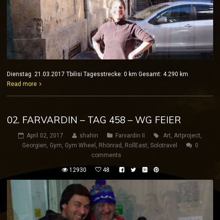
Dienstag 21.03.2017 Tbilisi Tagesstrecke: 0 km Gesamt: 4.290 km
Read more
02. FARVARDIN – TAG 458 – WG FEIER
April 02, 2017
shahin
Farvardin II
Art
,
Artproject
,
Georgien
,
Gym
,
Gym Wheel
,
Rhönrad
,
RollEast
,
Solotravel
0
comments
12930
48