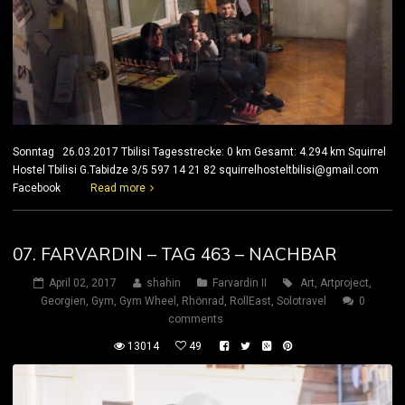
Sonntag 26.03.2017 Tbilisi Tagesstrecke: 0 km Gesamt: 4.294 km Squirrel
Hostel Tbilisi G.Tabidze 3/5 597 14 21 82 squirrelhosteltbilisi@gmail.com
Facebook
Read more
07. FARVARDIN – TAG 463 – NACHBAR
April 02, 2017
shahin
Farvardin II
Art
,
Artproject
,
Georgien
,
Gym
,
Gym Wheel
,
Rhönrad
,
RollEast
,
Solotravel
0
comments
13014
49