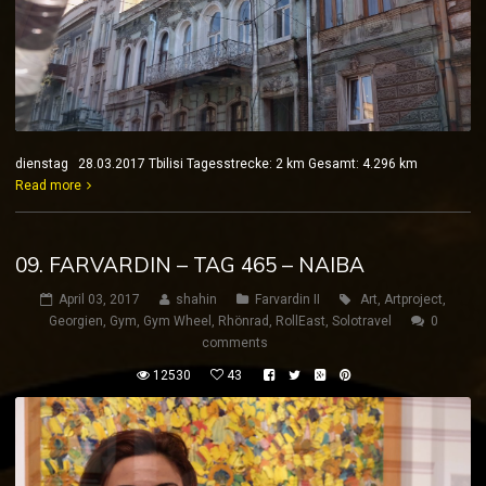
dienstag 28.03.2017 Tbilisi Tagesstrecke: 2 km Gesamt: 4.296 km
Read more
09. FARVARDIN – TAG 465 – NAIBA
April 03, 2017
shahin
Farvardin II
Art
,
Artproject
,
Georgien
,
Gym
,
Gym Wheel
,
Rhönrad
,
RollEast
,
Solotravel
0
comments
12530
43