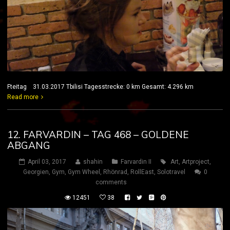
Fteitag 31.03.2017 Tbilisi Tagesstrecke: 0 km Gesamt: 4.296 km
Read more
12. FARVARDIN – TAG 468 – GOLDENE
ABGANG
April 03, 2017
shahin
Farvardin II
Art
,
Artproject
,
Georgien
,
Gym
,
Gym Wheel
,
Rhönrad
,
RollEast
,
Solotravel
0
comments
12451
38