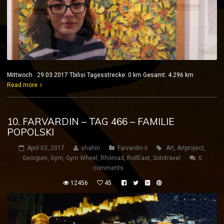
Mittwoch 29.03.2017 Tbilisi Tagesstrecke: 0 km Gesamt: 4.296 km
Read more
10. FARVARDIN – TAG 466 – FAMILIE
POPOLSKI
April 03, 2017
shahin
Farvardin II
Art
,
Artproject
,
Georgien
,
Gym
,
Gym Wheel
,
Rhönrad
,
RollEast
,
Solotravel
0
comments
12456
45