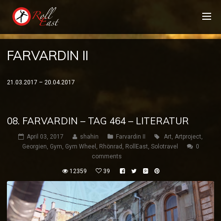
FARVARDIN II
21.03.2017 – 20.04.2017
08. FARVARDIN – TAG 464 – LITERATUR
April 03, 2017
shahin
Farvardin II
Art
,
Artproject
,
Georgien
,
Gym
,
Gym Wheel
,
Rhönrad
,
RollEast
,
Solotravel
0
comments
12359
39