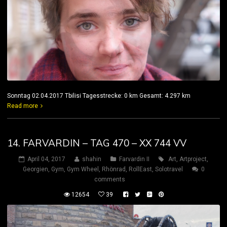
Sonntag 02.04.2017 Tbilisi Tagesstrecke: 0 km Gesamt: 4.297 km
Read more
14. FARVARDIN – TAG 470 – XX 744 VV
April 04, 2017
shahin
Farvardin II
Art
,
Artproject
,
Georgien
,
Gym
,
Gym Wheel
,
Rhönrad
,
RollEast
,
Solotravel
0
comments
12654
39