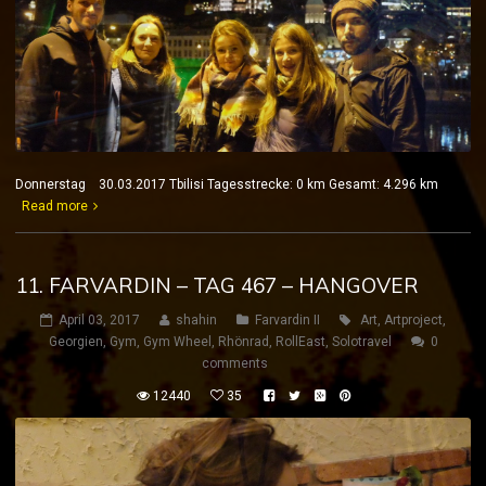
Donnerstag 30.03.2017 Tbilisi Tagesstrecke: 0 km Gesamt: 4.296 km
Read more
11. FARVARDIN – TAG 467 – HANGOVER
April 03, 2017
shahin
Farvardin II
Art
,
Artproject
,
Georgien
,
Gym
,
Gym Wheel
,
Rhönrad
,
RollEast
,
Solotravel
0
comments
12440
35