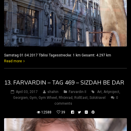
Samstag 01.04.2017 Tbilisi Tagesstrecke: 1 km Gesamt: 4.297 km
Read more
13. FARVARDIN – TAG 469 – SIZDAH BE DAR
April 03, 2017
shahin
Farvardin II
Art
,
Artproject
,
Georgien
,
Gym
,
Gym Wheel
,
Rhönrad
,
RollEast
,
Solotravel
0
comments
12588
39