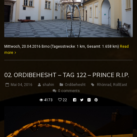
Mittwoch, 20.04.2016 Brno (Tagesstrecke: 1 km, Gesamt: 1.658 km)
Read
more
02. ORDIBEHESHT – TAG 122 – PRINCE R.I.P.
Mai 04, 2016
shahin
Ordibehesht
Rhönrad
,
RollEast
0 comments
4173
22