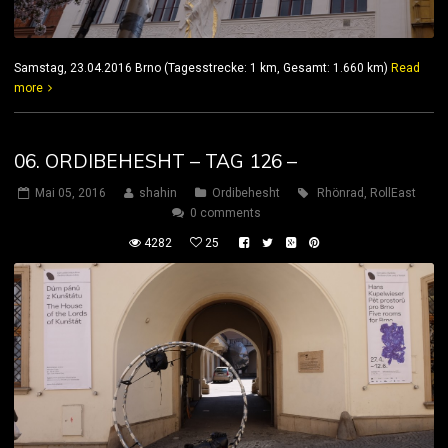
Samstag, 23.04.2016 Brno (Tagesstrecke: 1 km, Gesamt: 1.660 km)
Read
more
06. ORDIBEHESHT – TAG 126 –
Mai 05, 2016
shahin
Ordibehesht
Rhönrad
,
RollEast
0 comments
4282
25