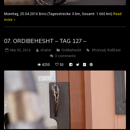
Monntag, 25.04.2016 Brno (Tagesstrecke: 0 km, Gesamt: 1.660 km)
Read
more
07. ORDIBEHESHT – TAG 127 –
Mai 05, 2016
shahin
Ordibehesht
Rhönrad
,
RollEast
0 comments
4250
30