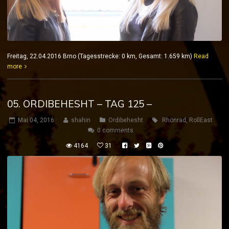
Freitag, 22.04.2016 Brno (Tagesstrecke: 0 km, Gesamt: 1.659 km)
Read
more
05. ORDIBEHESHT – TAG 125 –
Mai 04, 2016
shahin
Ordibehesht
Rhönrad
,
RollEast
0 comments
4164
31