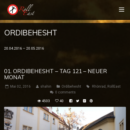
ORDIBEHESHT
20.04.2016 – 20.05.2016
01. ORDIBEHESHT – TAG 121 – NEUER
MONAT
Mai 02, 2016
shahin
Ordibehesht
Rhönrad
,
RollEast
0 comments
4503
40