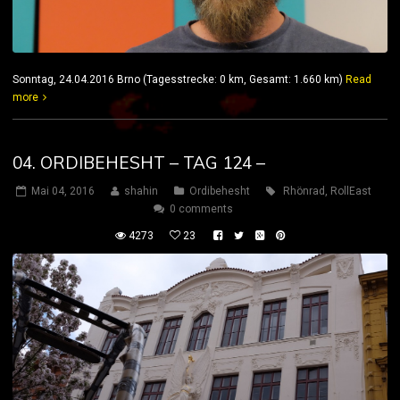
Sonntag, 24.04.2016 Brno (Tagesstrecke: 0 km, Gesamt: 1.660 km)
Read
more
04. ORDIBEHESHT – TAG 124 –
Mai 04, 2016
shahin
Ordibehesht
Rhönrad
,
RollEast
0 comments
4273
23