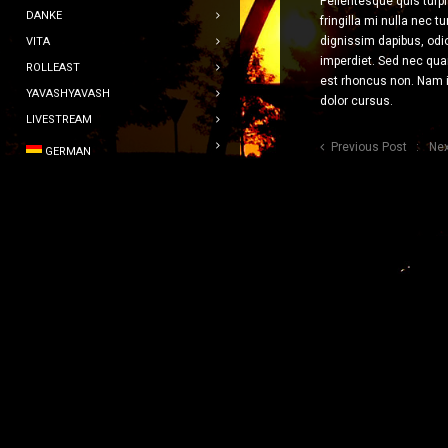
Pellentesque quis turpi
DANKE
fringilla mi nulla nec t
dignissim dapibus, odio 
VITA
imperdiet. Sed nec quam 
ROLLEAST
est rhoncus non. Nam ia
YAVASHYAVASH
dolor cursus.
LIVESTREAM
Previous Post
Nex
GERMAN