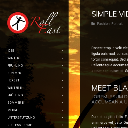
SIMPLE V
Fashion
,
Portrait
Donec tempus velit ele
IDEE
ligula euismod, cursus 
WINTER
tortor consequat. Sed a
Pellentesque accumsan,
FRÜHLING
accumsan euismod. Sed 
SOMMER
HERBST
MEET BL
WINTER II
FRÜHLING II
LOREM IPSUM D
ACCUMSAN A U
SOMMER II
MEDIA
Duis et sagittis felis. 
UNTERSTÜTZUNG
enim eros vel justo. Qu
ROLLEAST-SHOP