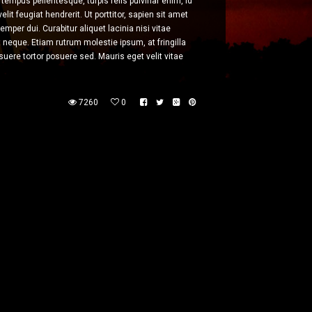
tempus pellentesque, turpis felis pulvinar enim, id
elit feugiat hendrerit. Ut porttitor, sapien sit amet
mper dui. Curabitur aliquet lacinia nisi vitae
nt neque. Etiam rutrum molestie ipsum, at fringilla
uere tortor posuere sed. Mauris eget velit vitae
7260
0