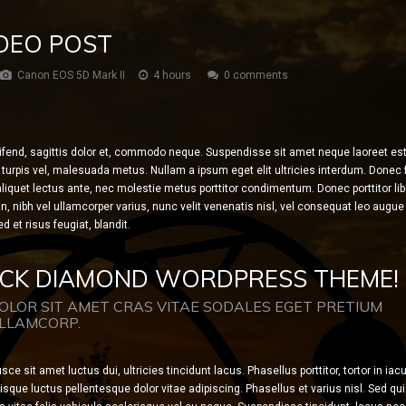
IDEO POST
Canon EOS 5D Mark II
4 hours
0 comments
ifend, sagittis dolor et, commodo neque. Suspendisse sit amet neque laoreet est f
turpis vel, malesuada metus. Nullam a ipsum eget elit ultricies interdum. Donec fr
liquet lectus ante, nec molestie metus porttitor condimentum. Donec porttitor libe
 nibh vel ullamcorper varius, nunc velit venenatis nisl, vel consequat leo augue 
et risus feugiat, blandit.
ACK DIAMOND WORDPRESS THEME!
OLOR SIT AMET CRAS VITAE SODALES EGET PRETIUM
LLAMCORP.
Fusce sit amet luctus dui, ultricies tincidunt lacus. Phasellus porttitor, tortor in iac
isque luctus pellentesque dolor vitae adipiscing. Phasellus et varius nisl. Sed qu