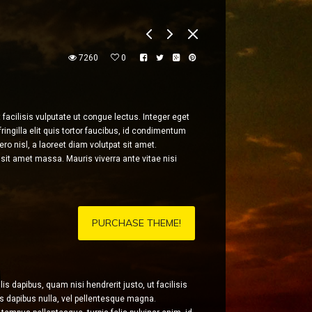
7260
0
acilisis vulputate ut congue lectus. Integer eget
ingilla elit quis tortor faucibus, id condimentum
ro nisl, a laoreet diam volutpat sit amet.
sit amet massa. Mauris viverra ante vitae nisi
PURCHASE THEME!
ulis dapibus, quam nisi hendrerit justo, ut facilisis
is dapibus nulla, vel pellentesque magna.