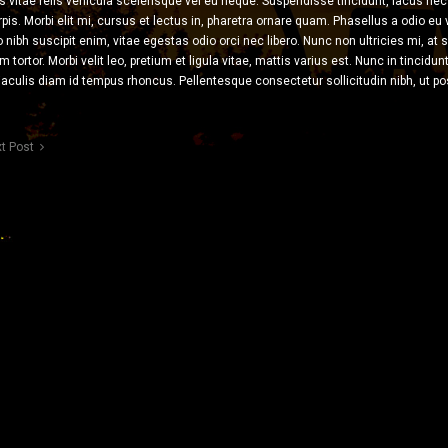
s vitae felis vehicula scelerisque vel eu neque. Suspendisse tincidunt, lacus nec 
urpis. Morbi elit mi, cursus et lectus in, pharetra ornare quam. Phasellus a odio eu v
nibh suscipit enim, vitae egestas odio orci nec libero. Nunc non ultricies mi, at se
tortor. Morbi velit leo, pretium et ligula vitae, mattis varius est. Nunc in tincidu
culis diam id tempus rhoncus. Pellentesque consectetur sollicitudin nibh, ut pos
t Post