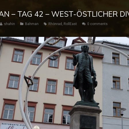
AN – TAG 42 – WEST-ÖSTLICHER D
shahin
Bahman
Rhönrad
,
RollEast
0 comments