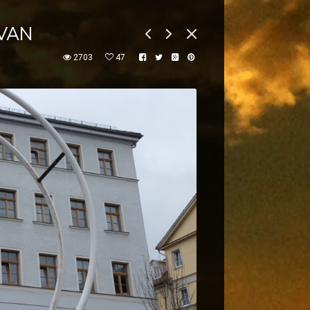
IVAN
2703
47