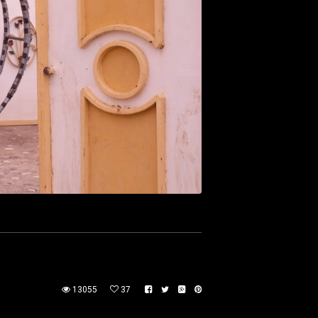
13055
37