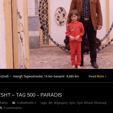
 Vizineh – Havigh Tagesstrecke: 16 km Gesamt: 4.686 km
Read More
ESHT – TAG 500 – PARADIS
hahin
Ordibehesht II
tags:
Art
,
Artproject
,
Gym
,
Gym Wheel
,
Rhönrad
,
0 comments