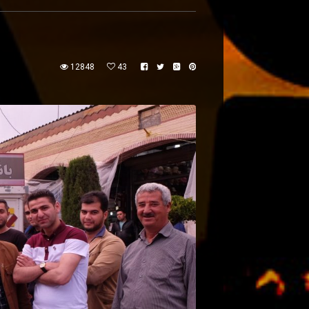
12848
43