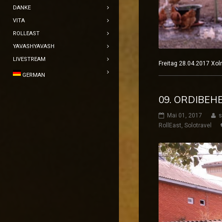
DANKE
VITA
ROLLEAST
YAVASHYAVASH
LIVESTREAM
Freitag 28.04.2017 X
GERMAN
09. ORDIBEH
Mai 01, 2017
s
RollEast
,
Solotravel