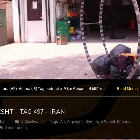
stara (AZ) -Astara (IR) Tagesstrecke: 9 km Gesamt: 4.650 km
Read More
SHT – TAG 497 – IRAN
hahin
Ordibehesht II
tags:
Art
,
Artproject
,
Gym
,
Gym Wheel
,
Rhönrad
,
0 comments