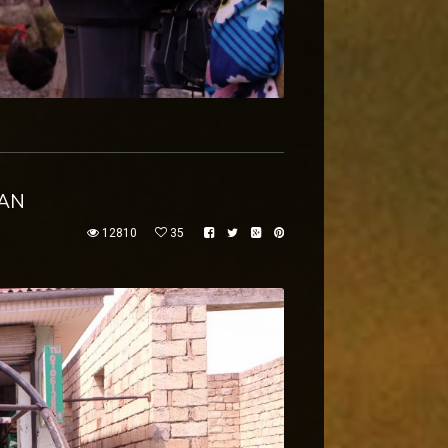
JAN
12810
35