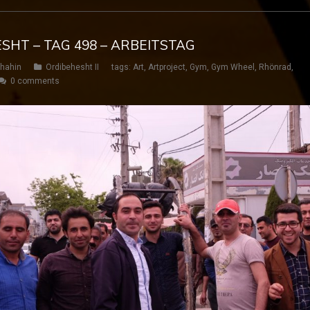
ESHT – TAG 498 – ARBEITSTAG
hahin
Ordibehesht II
tags:
Art
,
Artproject
,
Gym
,
Gym Wheel
,
Rhönrad
,
0 comments