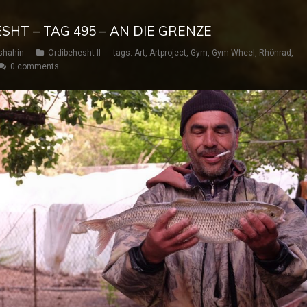
SHT – TAG 495 – AN DIE GRENZE
shahin
Ordibehesht II
tags:
Art
,
Artproject
,
Gym
,
Gym Wheel
,
Rhönrad
,
0 comments