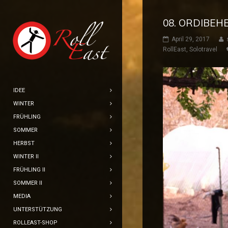
08. ORDIBEHE
April 29, 2017
RollEast
,
Solotravel
IDEE
WINTER
FRÜHLING
SOMMER
HERBST
WINTER II
FRÜHLING II
SOMMER II
MEDIA
UNTERSTÜTZUNG
ROLLEAST-SHOP