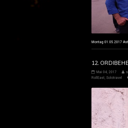
Montag 01.05.2017 A
12. ORDIBEH
Mai 04, 2017
s
RollEast
,
Solotravel