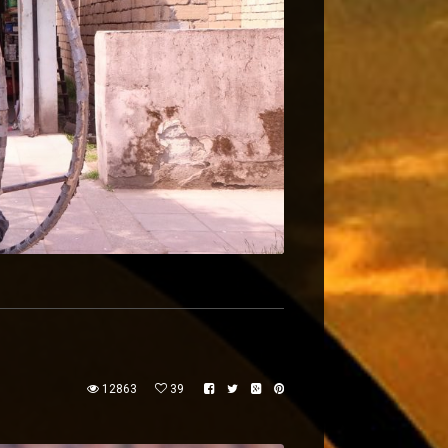
12863
39