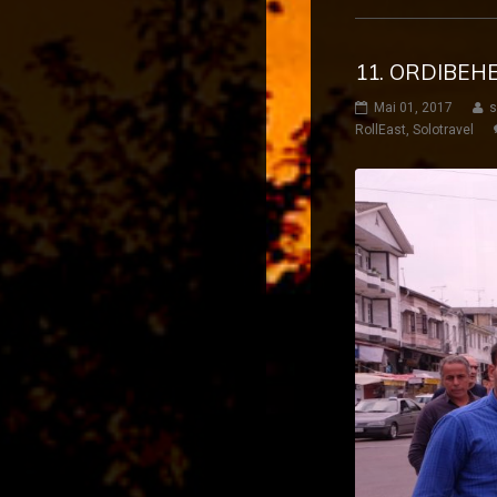
11. ORDIBEH
Mai 01, 2017
s
RollEast
,
Solotravel