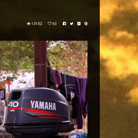
13102
63