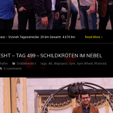
stara – Vizineh Tagesstrecke: 20 km Gesamt: 4.670 km
Read More
ESHT – TAG 499 – SCHILDKRÖTEN IM NEBEL
hahin
Ordibehesht II
tags:
Art
,
Artproject
,
Gym
,
Gym Wheel
,
Rhönrad
,
0 comments