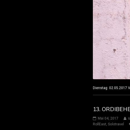
Dienstag 02.05.2017
13. ORDIBEH
Mai 04, 2017
s
RollEast
,
Solotravel