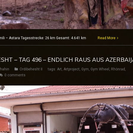
olmili – Astara Tagesstrecke: 26 km Gesamt: 4.641 km
Read More
ESHT – TAG 496 – ENDLICH RAUS AUS AZERBAI
hahin
Ordibehesht II
tags:
Art
,
Artproject
,
Gym
,
Gym Wheel
,
Rhönrad
,
0 comments