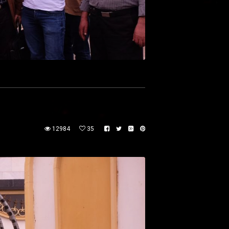
12984
35