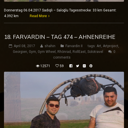
Donnerstag 06.04.2017 Sadiqli – Saloğlu Tagesstrecke: 33 km Gesamt:
4.392 km
Read More
18. FARVARDIN – TAG 474 – AHNENREIHE
April 08, 2017
shahin
Farvardin II
tags:
Art
,
Artproject
,
Georgien
,
Gym
,
Gym Wheel
,
Rhönrad
,
RollEast
,
Solotravel
0
comments
12571
59