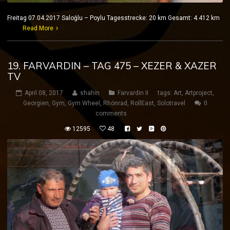
Freitag 07.04.2017 Saloğlu – Poylu Tagesstrecke: 20 km Gesamt: 4.412 km
Read More
19. FARVARDIN – TAG 475 – XEZER & XAZER
TV
April 08, 2017
shahin
Farvardin II
tags:
Art
,
Artproject
,
Georgien
,
Gym
,
Gym Wheel
,
Rhönrad
,
RollEast
,
Solotravel
0
comments
12595
48