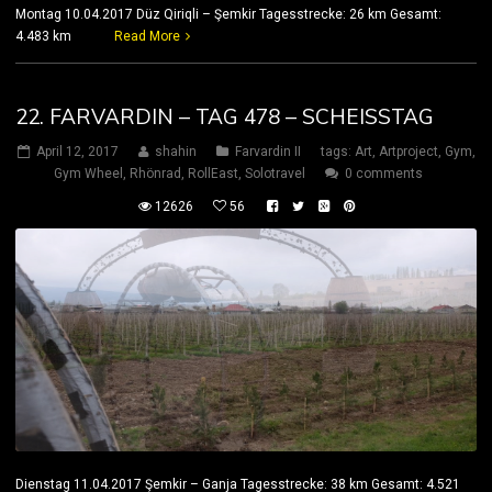
Montag 10.04.2017 Düz Qiriqli – Şemkir Tagesstrecke: 26 km Gesamt:
4.483 km
Read More
22. FARVARDIN – TAG 478 – SCHEISSTAG
April 12, 2017
shahin
Farvardin II
tags:
Art
,
Artproject
,
Gym
,
Gym Wheel
,
Rhönrad
,
RollEast
,
Solotravel
0 comments
12626
56
Dienstag 11.04.2017 Şemkir – Ganja Tagesstrecke: 38 km Gesamt: 4.521