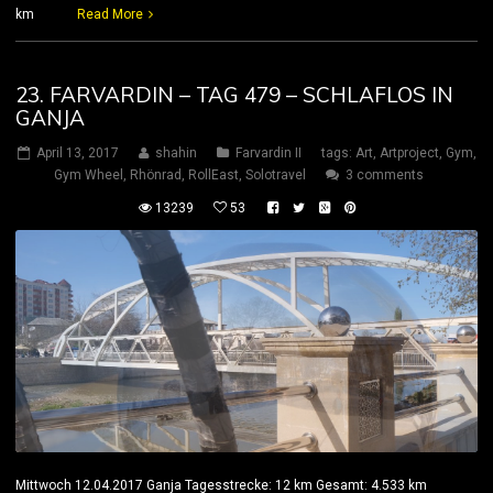
km
Read More
23. FARVARDIN – TAG 479 – SCHLAFLOS IN
GANJA
April 13, 2017
shahin
Farvardin II
tags:
Art
,
Artproject
,
Gym
,
Gym Wheel
,
Rhönrad
,
RollEast
,
Solotravel
3 comments
13239
53
Mittwoch 12.04.2017 Ganja Tagesstrecke: 12 km Gesamt: 4.533 km