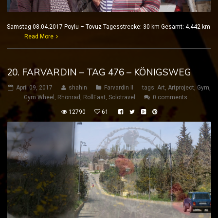
Samstag 08.04.2017 Poylu – Tovuz Tagesstrecke: 30 km Gesamt: 4.442 km
Read More
20. FARVARDIN – TAG 476 – KÖNIGSWEG
April 09, 2017
shahin
Farvardin II
tags:
Art
,
Artproject
,
Gym
,
Gym Wheel
,
Rhönrad
,
RollEast
,
Solotravel
0 comments
12790
61