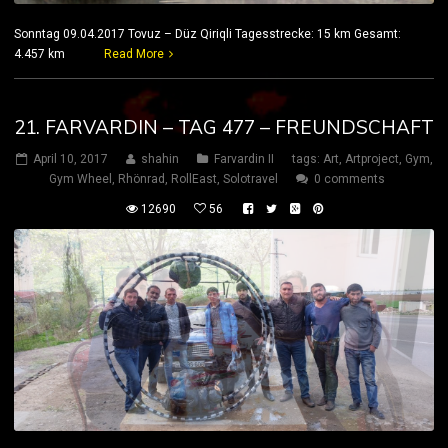
Sonntag 09.04.2017 Tovuz – Düz Qiriqli Tagesstrecke: 15 km Gesamt:
4.457 km
Read More
21. FARVARDIN – TAG 477 – FREUNDSCHAFT
April 10, 2017
shahin
Farvardin II
tags:
Art
,
Artproject
,
Gym
,
Gym Wheel
,
Rhönrad
,
RollEast
,
Solotravel
0 comments
12690
56