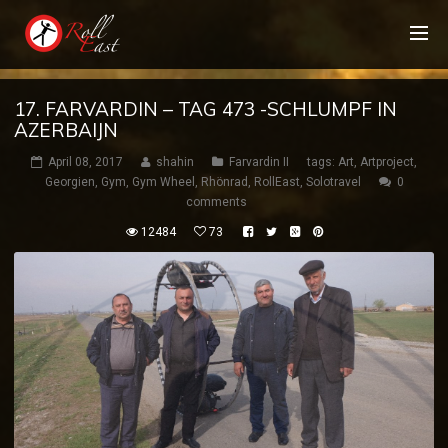
17. FARVARDIN – TAG 473 -SCHLUMPF IN
AZERBAIJN
April 08, 2017
shahin
Farvardin II
tags:
Art
,
Artproject
,
Georgien
,
Gym
,
Gym Wheel
,
Rhönrad
,
RollEast
,
Solotravel
0
comments
12484
73