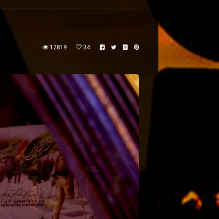
12819
34