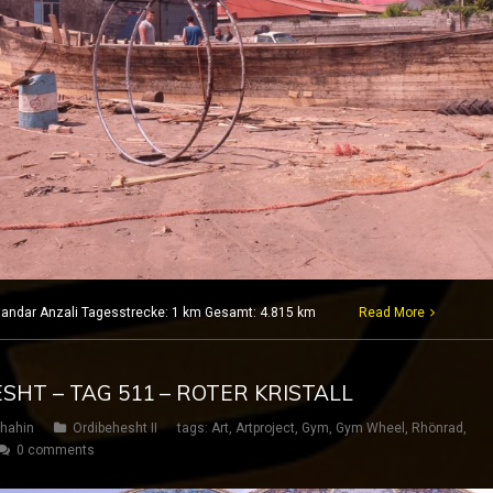
Bandar Anzali Tagesstrecke: 1 km Gesamt: 4.815 km
Read More
ESHT – TAG 511 – ROTER KRISTALL
hahin
Ordibehesht II
tags:
Art
,
Artproject
,
Gym
,
Gym Wheel
,
Rhönrad
,
0 comments