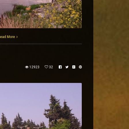
ead More
12923
32