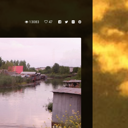
13083
47