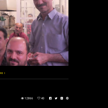
re
12866
40