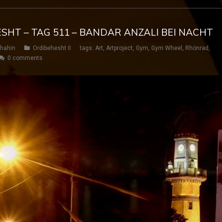
ESHT – TAG 511 – BANDAR ANZALI BEI NACHT
hahin
Ordibehesht II
tags:
Art
,
Artproject
,
Gym
,
Gym Wheel
,
Rhönrad
,
0 comments