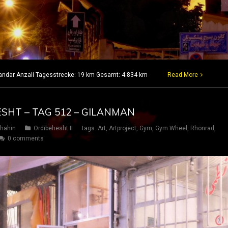
Bandar Anzali Tagesstrecke: 19 km Gesamt: 4.834 km
Read More
ESHT – TAG 512 – GILANMAN
hahin
Ordibehesht II
tags:
Art
,
Artproject
,
Gym
,
Gym Wheel
,
Rhönrad
,
0 comments