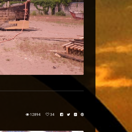
12894
34