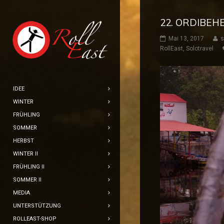
22. ORDIBEH
Mai 13, 2017
s
RollEast
,
Solotravel
IDEE
WINTER
FRÜHLING
SOMMER
HERBST
WINTER II
FRÜHLING II
SOMMER II
MEDIA
UNTERSTÜTZUNG
ROLLEAST-SHOP