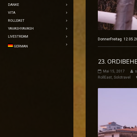
DANKE
VITA
ROLLEAST
YAVASHYAVASH
LIVESTREAM
DonnerFreitag 12.05
GERMAN
23. ORDIBEH
Mai 15, 2017
s
RollEast
,
Solotravel