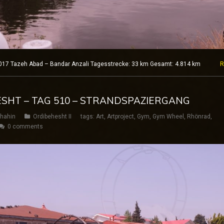
.2017 Tazeh Abad – Bandar Anzali Tagesstrecke: 33 km Gesamt: 4.814 km
R
ESHT – TAG 510 – STRANDSPAZIERGANG
hahin
Ordibehesht II
tags:
Art
,
Artproject
,
Gym
,
Gym Wheel
,
Rhönrad
,
0 comments