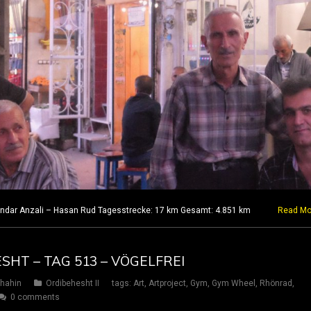
andar Anzali – Hasan Rud Tagesstrecke: 17 km Gesamt: 4.851 km
Read Mo
SHT – TAG 513 – VÖGELFREI
hahin
Ordibehesht II
tags:
Art
,
Artproject
,
Gym
,
Gym Wheel
,
Rhönrad
,
0 comments