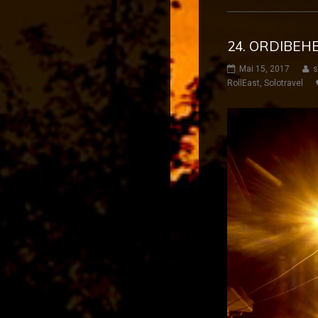
24. ORDIBEH
Mai 15, 2017
s
RollEast
,
Solotravel