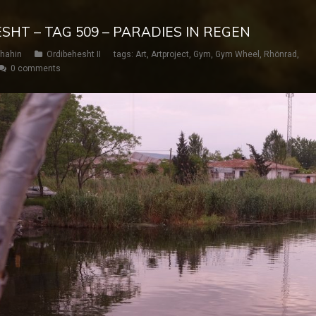
ESHT – TAG 509 – PARADIES IN REGEN
hahin
Ordibehesht II
tags:
Art
,
Artproject
,
Gym
,
Gym Wheel
,
Rhönrad
,
0 comments