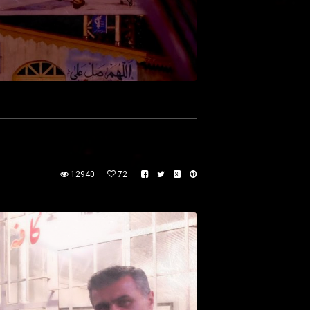
12940
72