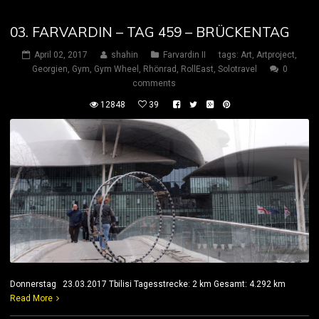
03. FARVARDIN – TAG 459 – BRÜCKENTAG
April 02, 2017
shahin
Farvardin II
tags:
Art
,
Artproject
,
Georgien
,
Gym
,
Gym Wheel
,
Rhönrad
,
RollEast
,
Solotravel
0
comments
12848
39
Donnerstag 23.03.2017 Tbilisi Tagesstrecke: 2 km Gesamt: 4.292 km
Read More