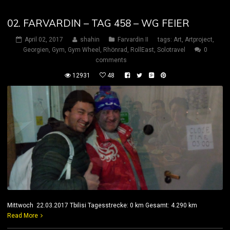
02. FARVARDIN – TAG 458 – WG FEIER
April 02, 2017
shahin
Farvardin II
tags:
Art
,
Artproject
,
Georgien
,
Gym
,
Gym Wheel
,
Rhönrad
,
RollEast
,
Solotravel
0
comments
12931
48
Mittwoch 22.03.2017 Tbilisi Tagesstrecke: 0 km Gesamt: 4.290 km
Read More