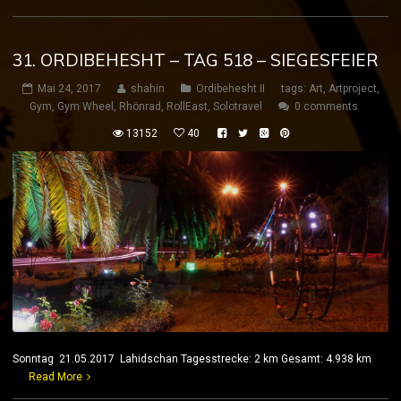
31. ORDIBEHESHT – TAG 518 – SIEGESFEIER
Mai 24, 2017
shahin
Ordibehesht II
tags:
Art
,
Artproject
,
Gym
,
Gym Wheel
,
Rhönrad
,
RollEast
,
Solotravel
0 comments
13152
40
Sonntag 21.05.2017 Lahidschan Tagesstrecke: 2 km Gesamt: 4.938 km
Read More