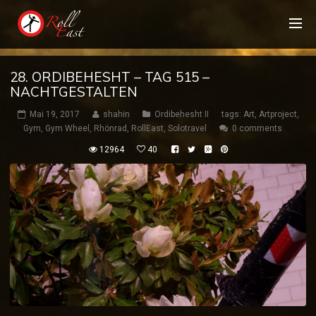
28. ORDIBEHESHT – TAG 515 –
NACHTGESTALTEN
Mai 19, 2017
shahin
Ordibehesht II
tags:
Art
,
Artproject
,
Gym
,
Gym Wheel
,
Rhönrad
,
RollEast
,
Solotravel
0 comments
12964
40