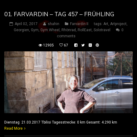
01. FARVARDIN – TAG 457 – FRÜHLING
April 02, 2017
shahin
Farvardin II
tags:
Art
,
Artproject
,
Georgien
,
Gym
,
Gym Wheel
,
Rhönrad
,
RollEast
,
Solotravel
0
comments
12905
67
Dienstag 21.03.2017 Tbilisi Tagesstrecke: 0 km Gesamt: 4.290 km
Read More