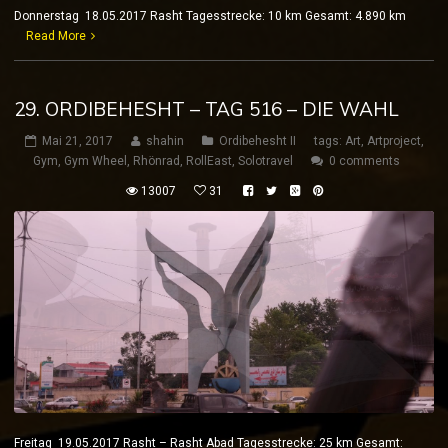
Donnerstag 18.05.2017 Rasht Tagesstrecke: 10 km Gesamt: 4.890 km
Read More
29. ORDIBEHESHT – TAG 516 – DIE WAHL
Mai 21, 2017
shahin
Ordibehesht II
tags:
Art
,
Artproject
,
Gym
,
Gym Wheel
,
Rhönrad
,
RollEast
,
Solotravel
0 comments
13007
31
Freitag 19.05.2017 Rasht – Rasht Abad Tagesstrecke: 25 km Gesamt: