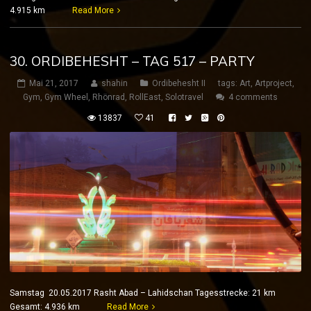
4.915 km
Read More
30. ORDIBEHESHT – TAG 517 – PARTY
Mai 21, 2017
shahin
Ordibehesht II
tags:
Art
,
Artproject
,
Gym
,
Gym Wheel
,
Rhönrad
,
RollEast
,
Solotravel
4 comments
13837
41
Samstag 20.05.2017 Rasht Abad – Lahidschan Tagesstrecke: 21 km
Gesamt: 4.936 km
Read More