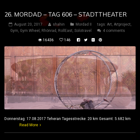
26. MORDAD – TAG 606 – STADTTHEATER
August 20, 2017
shahin
Mordad II
tags:
Art
,
Artproject
,
Gym
,
Gym Wheel
,
Rhönrad
,
RollEast
,
Solotravel
4 comments
16436
146
Donnerstag 17.08.2017 Teheran Tagesstrecke: 20 km Gesamt: 5.682 km
Read More