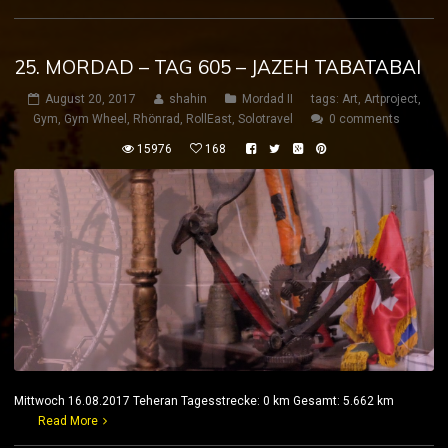
25. MORDAD – TAG 605 – JAZEH TABATABAI
August 20, 2017
shahin
Mordad II
tags:
Art
,
Artproject
,
Gym
,
Gym Wheel
,
Rhönrad
,
RollEast
,
Solotravel
0 comments
15976
168
Mittwoch 16.08.2017 Teheran Tagesstrecke: 0 km Gesamt: 5.662 km
Read More