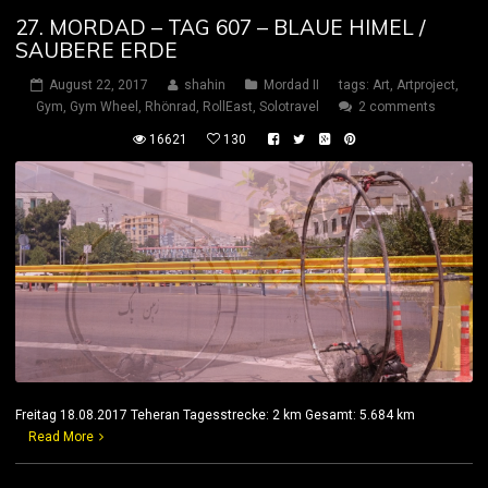
27. MORDAD – TAG 607 – BLAUE HIMEL /
SAUBERE ERDE
August 22, 2017
shahin
Mordad II
tags:
Art
,
Artproject
,
Gym
,
Gym Wheel
,
Rhönrad
,
RollEast
,
Solotravel
2 comments
16621
130
Freitag 18.08.2017 Teheran Tagesstrecke: 2 km Gesamt: 5.684 km
Read More