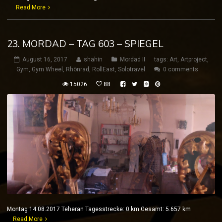
Read More
23. MORDAD – TAG 603 – SPIEGEL
August 16, 2017
shahin
Mordad II
tags:
Art
,
Artproject
,
Gym
,
Gym Wheel
,
Rhönrad
,
RollEast
,
Solotravel
0 comments
15026
88
Montag 14.08.2017 Teheran Tagesstrecke: 0 km Gesamt: 5.657 km
Read More