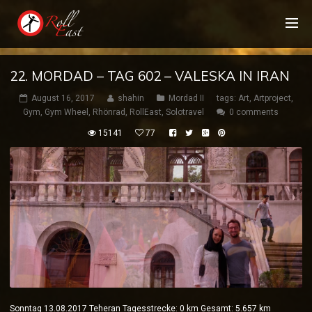
22. MORDAD – TAG 602 – VALESKA IN IRAN
August 16, 2017
shahin
Mordad II
tags:
Art
,
Artproject
,
Gym
,
Gym Wheel
,
Rhönrad
,
RollEast
,
Solotravel
0 comments
15141
77
Sonntag 13.08.2017 Teheran Tagesstrecke: 0 km Gesamt: 5.657 km