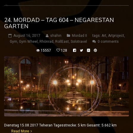
24. MORDAD – TAG 604 – NEGARESTAN
GARTEN
August 16, 2017
shahin
Mordad II
tags:
Art
,
Artproject
,
Gym
,
Gym Wheel
,
Rhönrad
,
RollEast
,
Solotravel
0 comments
15557
128
Dienstag 15.08.2017 Teheran Tagesstrecke: 5 km Gesamt: 5.662 km
Read More