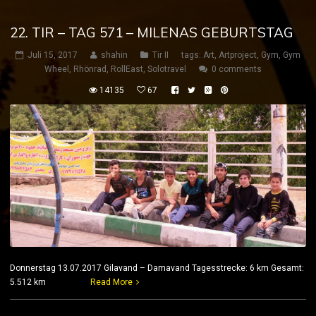
22. TIR – TAG 571 – MILENAS GEBURTSTAG
Juli 15, 2017
shahin
Tir II
tags:
Art
,
Artproject
,
Gym
,
Gym
Wheel
,
Rhönrad
,
RollEast
,
Solotravel
0 comments
14135
67
Donnerstag 13.07.2017 Gilavand – Damavand Tagesstrecke: 6 km Gesamt:
5.512 km
Read More