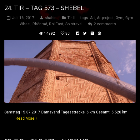
24. TIR – TAG 573 – SHEBELI
Juli 16, 2017
shahin
Tir II
tags:
Art
,
Artproject
,
Gym
,
Gym
Wheel
,
Rhönrad
,
RollEast
,
Solotravel
2 comments
14992
80
Samstag 15.07.2017 Damavand Tagesstrecke: 6 km Gesamt: 5.520 km
Read More