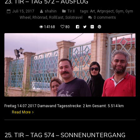
23. TIR – TAG 572 – AUSFLUG
Juli 15, 2017
shahin
Tir II
tags:
Art
,
Artproject
,
Gym
,
Gym
Wheel
,
Rhönrad
,
RollEast
,
Solotravel
0 comments
14168
80
Freitag 14.07.2017 Damavand Tagesstrecke: 2 km Gesamt: 5.514 km
Read More
25. TIR – TAG 574 – SONNENUNTERGANG