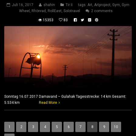
Juli 16, 2017
shahin
Tir II
tags:
Art
,
Artproject
,
Gym
,
Gym
Wheel
,
Rhönrad
,
RollEast
,
Solotravel
2 comments
15353
83
Sonntag 16.07.2017 Damavand – Gulahak Tagesstrecke: 14 km Gesamt:
5.534 km
Read More
1
2
3
4
5
6
7
8
9
10