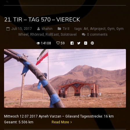
21. TIR – TAG 570 – VIERECK
Juli 15, 2017
shahin
Tir II
tags:
Art
,
Artproject
,
Gym
,
Gym
Wheel
,
Rhönrad
,
RollEast
,
Solotravel
0 comments
14108
59
Mittwoch 12.07.2017 Ayneh Varzan – Gilavand Tagesstrecke: 16 km
Gesamt: 5.506 km
Read More