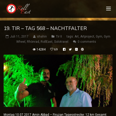
19. TIR – TAG 568 – NACHTFALTER
Juli 11, 2017
shahin
Tir II
tags:
Art
,
Artproject
,
Gym
,
Gym
Wheel
,
Rhönrad
,
RollEast
,
Solotravel
0 comments
14284
69
Montag 10.07.2017 Amin Abbad – Firuzan Tagesstrecke: 12 km Gesamt: