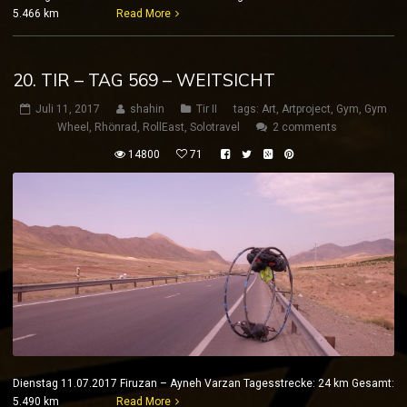
5.466 km
Read More
20. TIR – TAG 569 – WEITSICHT
Juli 11, 2017
shahin
Tir II
tags:
Art
,
Artproject
,
Gym
,
Gym
Wheel
,
Rhönrad
,
RollEast
,
Solotravel
2 comments
14800
71
Dienstag 11.07.2017 Firuzan – Ayneh Varzan Tagesstrecke: 24 km Gesamt:
5.490 km
Read More