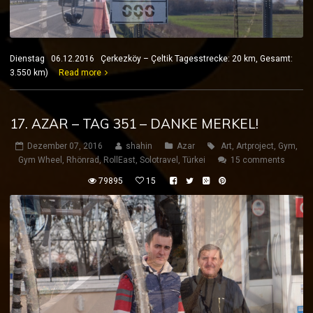
Dienstag 06.12.2016 Çerkezköy – Çeltik Tagesstrecke: 20 km, Gesamt:
3.550 km)
Read more
17. AZAR – TAG 351 – DANKE MERKEL!
Dezember 07, 2016
shahin
Azar
Art
,
Artproject
,
Gym
,
Gym Wheel
,
Rhönrad
,
RollEast
,
Solotravel
,
Türkei
15 comments
79895
15