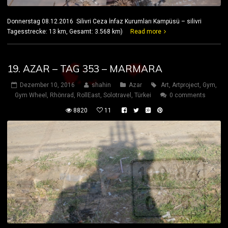
Donnerstag 08.12.2016 Silivri Ceza İnfaz Kurumları Kampüsü – silivri
Tagesstrecke: 13 km, Gesamt: 3.568 km)
Read more
19. AZAR – TAG 353 – MARMARA
Dezember 10, 2016
shahin
Azar
Art
,
Artproject
,
Gym
,
Gym Wheel
,
Rhönrad
,
RollEast
,
Solotravel
,
Türkei
0 comments
8820
11