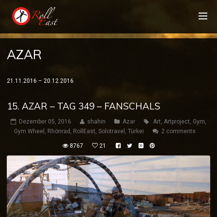
AZAR
21.11.2016 – 20.12.2016
15. AZAR – TAG 349 – FANSCHALS
Dezember 05, 2016
shahin
Azar
Art
,
Artproject
,
Gym
,
Gym Wheel
,
Rhönrad
,
RollEast
,
Solotravel
,
Türkei
2 comments
8767
21