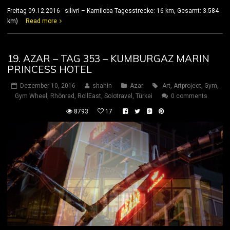
Freitag 09.12.2016 silivri – Kamiloba Tagesstrecke: 16 km, Gesamt: 3.584
km)
Read more
19. AZAR – TAG 353 – KUMBURGAZ MARIN
PRINCESS HOTEL
Dezember 10, 2016
shahin
Azar
Art
,
Artproject
,
Gym
,
Gym Wheel
,
Rhönrad
,
RollEast
,
Solotravel
,
Türkei
0 comments
8793
17