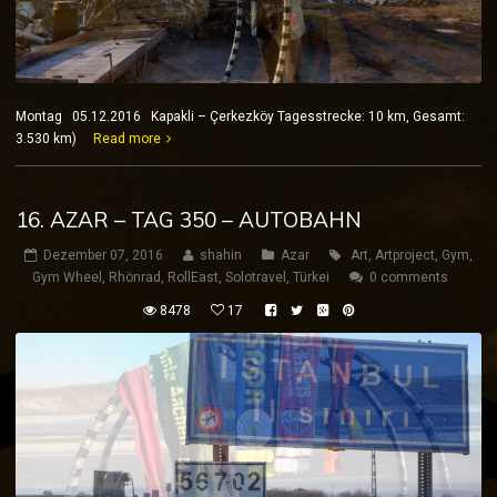
Montag 05.12.2016 Kapakli – Çerkezköy Tagesstrecke: 10 km, Gesamt:
3.530 km)
Read more
16. AZAR – TAG 350 – AUTOBAHN
Dezember 07, 2016
shahin
Azar
Art
,
Artproject
,
Gym
,
Gym Wheel
,
Rhönrad
,
RollEast
,
Solotravel
,
Türkei
0 comments
8478
17