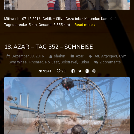
Mittwoch 07.12.2016 Çeltik – Silivri Ceza İnfaz Kurumları Kampüsü
Tagesstrecke: 5 km, Gesamt: 3.555 km)
Read more
18. AZAR – TAG 352 – SCHNEISE
Dezember 08, 2016
shahin
Azar
Art
,
Artproject
,
Gym
,
Gym Wheel
,
Rhönrad
,
RollEast
,
Solotravel
,
Türkei
2 comments
9241
20