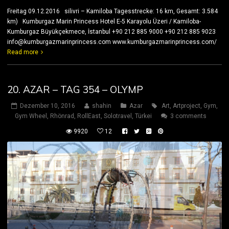
Freitag 09.12.2016 silivri – Kamiloba Tagesstrecke: 16 km, Gesamt: 3.584
km) Kumburgaz Marin Princess Hotel E-5 Karayolu Üzeri / Kamiloba-
Kumburgaz Büyükçekmece, İstanbul +90 212 885 9000 +90 212 885 9023
info@kumburgazmarinprincess.com www.kumburgazmarinprincess.com/
Read more
20. AZAR – TAG 354 – OLYMP
Dezember 10, 2016
shahin
Azar
Art
,
Artproject
,
Gym
,
Gym Wheel
,
Rhönrad
,
RollEast
,
Solotravel
,
Türkei
3 comments
9920
12