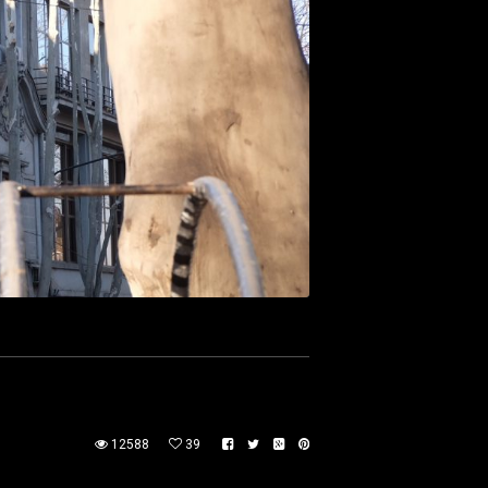
12588
39