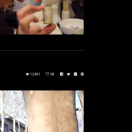
12451
38