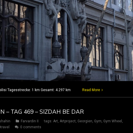
Tbilisi Tagesstrecke: 1 km Gesamt: 4.297 km
Read More
N – TAG 469 – SIZDAH BE DAR
shahin
Farvardin II
tags:
Art
,
Artproject
,
Georgien
,
Gym
,
Gym Wheel
,
travel
0 comments