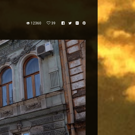
12360
39