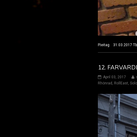
Fteitag 31.03.2017 
12. FARVARD
April 03, 2017
Rhönrad
,
RollEast
,
Solo