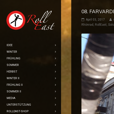
08. FARVARDI
April 03, 2017
Rhönrad
,
RollEast
,
Solo
IDEE
WINTER
FRÜHLING
SOMMER
HERBST
WINTER II
FRÜHLING II
SOMMER II
MEDIA
UNTERSTÜTZUNG
ROLLEAST-SHOP