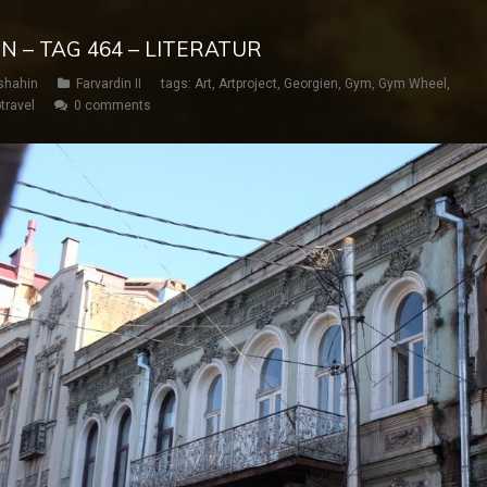
N – TAG 464 – LITERATUR
shahin
Farvardin II
tags:
Art
,
Artproject
,
Georgien
,
Gym
,
Gym Wheel
,
travel
0 comments