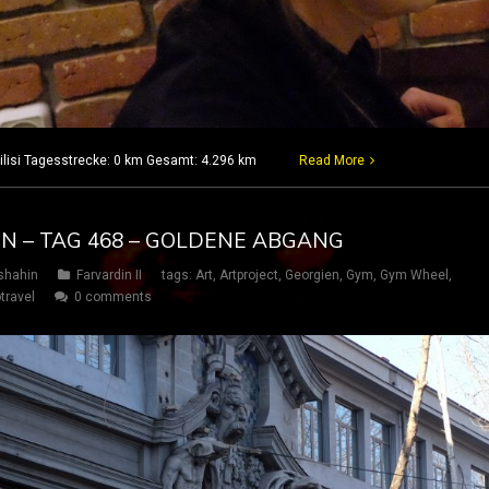
Tbilisi Tagesstrecke: 0 km Gesamt: 4.296 km
Read More
IN – TAG 468 – GOLDENE ABGANG
shahin
Farvardin II
tags:
Art
,
Artproject
,
Georgien
,
Gym
,
Gym Wheel
,
travel
0 comments