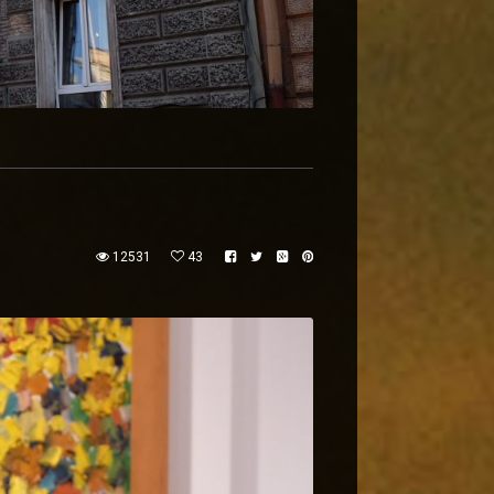
12531
43