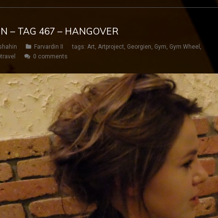
IN – TAG 467 – HANGOVER
shahin
Farvardin II
tags:
Art
,
Artproject
,
Georgien
,
Gym
,
Gym Wheel
,
travel
0 comments