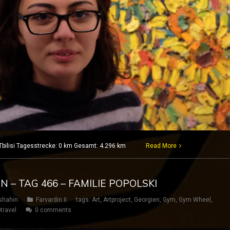
 Tbilisi Tagesstrecke: 0 km Gesamt: 4.296 km
Read More
N – TAG 466 – FAMILIE POPOLSKI
shahin
Farvardin II
tags:
Art
,
Artproject
,
Georgien
,
Gym
,
Gym Wheel
,
travel
0 comments