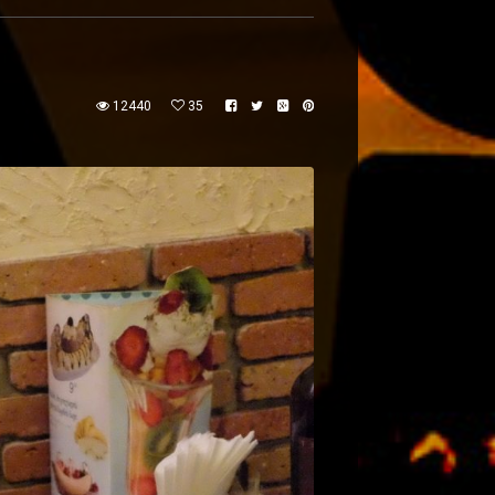
12440
35