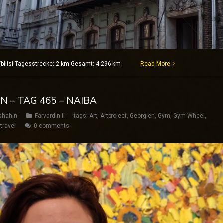
 Tbilisi Tagesstrecke: 2 km Gesamt: 4.296 km
Read More
N – TAG 465 – NAIBA
shahin
Farvardin II
tags:
Art
,
Artproject
,
Georgien
,
Gym
,
Gym Wheel
,
travel
0 comments