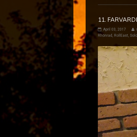
11. FARVARD
April 03, 2017
Rhönrad
,
RollEast
,
Solo