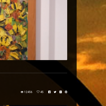
12456
45