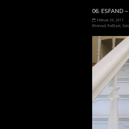
06. ESFAND –
Februar 25, 2017
Rhönrad
,
RollEast
,
Solo