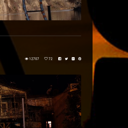
12707
72