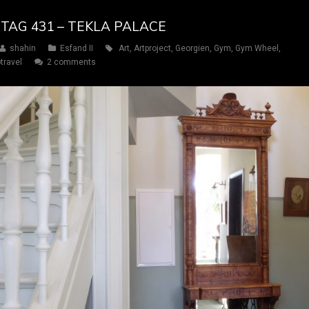
 TAG 431 – TEKLA PALACE
shahin
Esfand II
Art
,
Artproject
,
Georgien
,
Gym
,
Gym Wheel
,
travel
2 comments