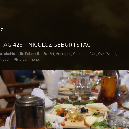
17
– TAG 426 – NICOLOZ GEBURTSTAG
shahin
Esfand II
Art
,
Artproject
,
Georgien
,
Gym
,
Gym Wheel
,
travel
0 comments