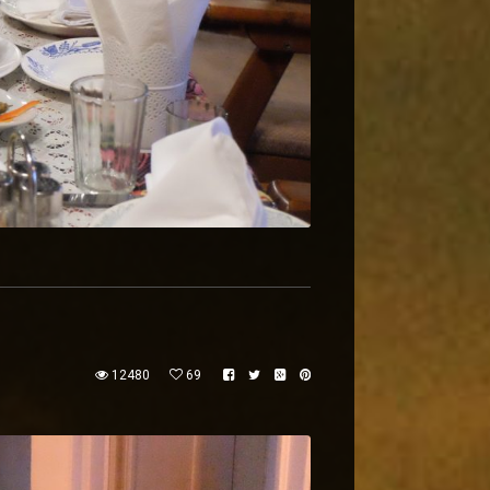
12480
69