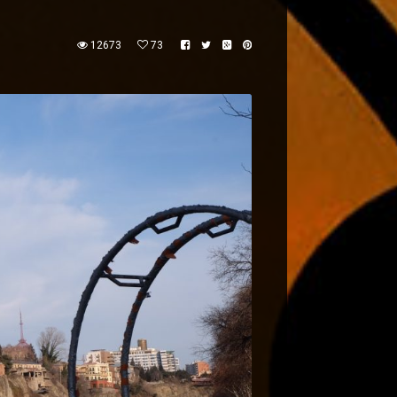
12673
73