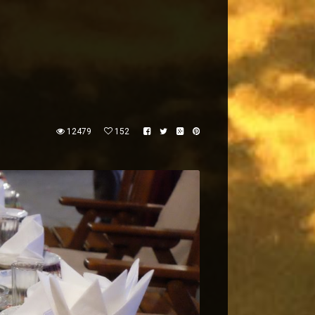
12479
152