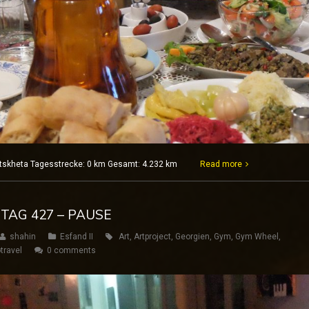
Mtskheta Tagesstrecke: 0 km Gesamt: 4.232 km
Read more
 TAG 427 – PAUSE
shahin
Esfand II
Art
,
Artproject
,
Georgien
,
Gym
,
Gym Wheel
,
travel
0 comments