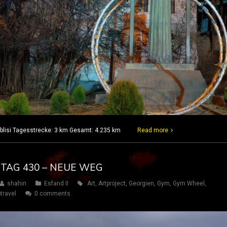
Tiblisi Tagesstrecke: 3 km Gesamt: 4.235 km
Read more
– TAG 430 – NEUE WEG
shahin
Esfand II
Art
,
Artproject
,
Georgien
,
Gym
,
Gym Wheel
,
travel
0 comments