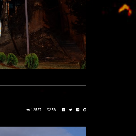
12587
58