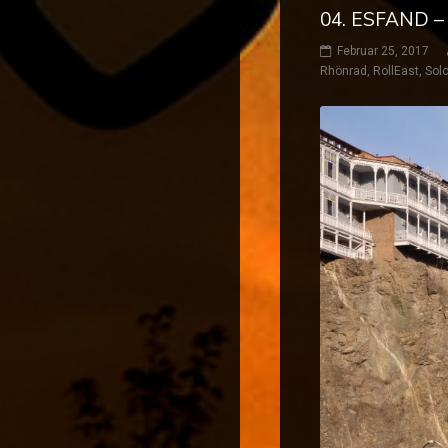
04. ESFAND –
Februar 25, 2017
Rhönrad
,
RollEast
,
Solo