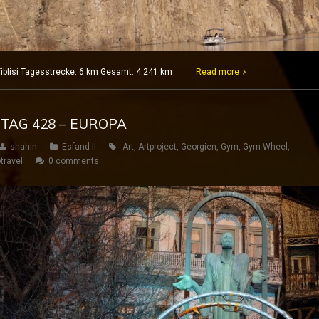
Tiblisi Tagesstrecke: 6 km Gesamt: 4.241 km
Read more
 TAG 428 – EUROPA
shahin
Esfand II
Art
,
Artproject
,
Georgien
,
Gym
,
Gym Wheel
,
travel
0 comments