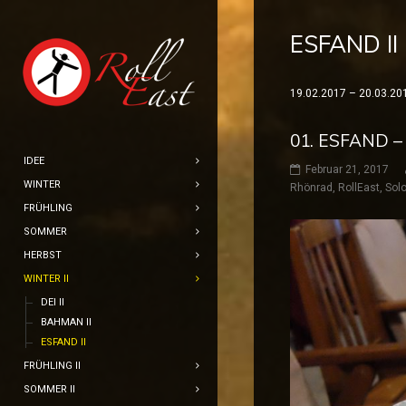
ESFAND II
19.02.2017 – 20.03.20
01. ESFAND 
IDEE
Februar 21, 2017
WINTER
Rhönrad
,
RollEast
,
Solo
FRÜHLING
SOMMER
HERBST
WINTER II
DEI II
BAHMAN II
ESFAND II
FRÜHLING II
SOMMER II