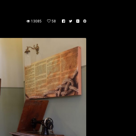
13085
58