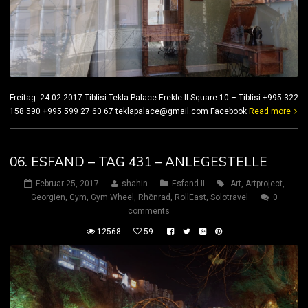
Freitag 24.02.2017 Tiblisi Tekla Palace Erekle II Square 10 – Tiblisi +995 322
158 590 +995 599 27 60 67 teklapalace@gmail.com Facebook
Read more
06. ESFAND – TAG 431 – ANLEGESTELLE
Februar 25, 2017
shahin
Esfand II
Art
,
Artproject
,
Georgien
,
Gym
,
Gym Wheel
,
Rhönrad
,
RollEast
,
Solotravel
0
comments
12568
59