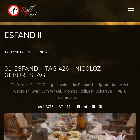
ESFAND II
19.02.2017 – 20.03.2017
01. ESFAND – TAG 426 – NICOLOZ
GEBURTSTAG
Februar 21, 2017
shahin
Esfand II
Art
,
Artproject
,
Georgien
,
Gym
,
Gym Wheel
,
Rhönrad
,
RollEast
,
Solotravel
0
comments
12476
152