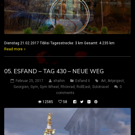
Dienstag 21.02.2017 Tiblisi Tagesstrecke: 3 km Gesamt: 4.235 km
Read more
05. ESFAND – TAG 430 – NEUE WEG
Februar 25, 2017
shahin
Esfand II
Art
,
Artproject
,
Georgien
,
Gym
,
Gym Wheel
,
Rhönrad
,
RollEast
,
Solotravel
0
comments
12585
58