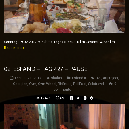
Sonntag 19.02.2017 Mtskheta Tagesstrecke: 0 km Gesamt: 4.232 km
Read more
02. ESFAND – TAG 427 – PAUSE
Februar 21, 2017
shahin
Esfand II
Art
,
Artproject
,
Georgien
,
Gym
,
Gym Wheel
,
Rhönrad
,
RollEast
,
Solotravel
0
comments
12476
69