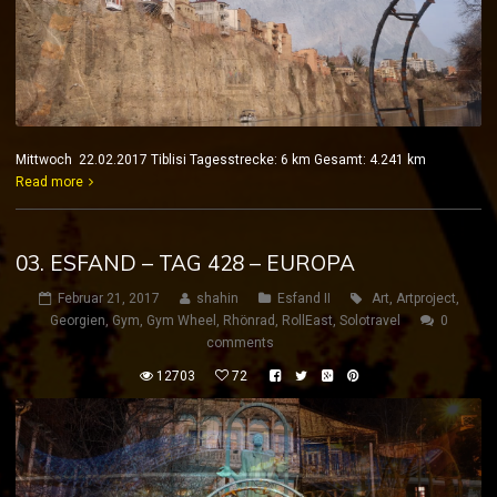
Mittwoch 22.02.2017 Tiblisi Tagesstrecke: 6 km Gesamt: 4.241 km
Read more
03. ESFAND – TAG 428 – EUROPA
Februar 21, 2017
shahin
Esfand II
Art
,
Artproject
,
Georgien
,
Gym
,
Gym Wheel
,
Rhönrad
,
RollEast
,
Solotravel
0
comments
12703
72