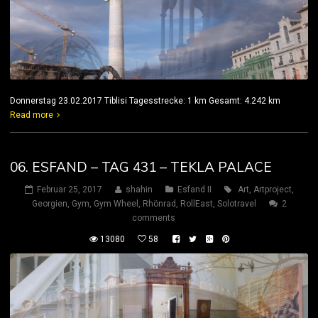
Donnerstag 23.02.2017 Tiblisi Tagesstrecke: 1 km Gesamt: 4.242 km
Read more
06. ESFAND – TAG 431 – TEKLA PALACE
Februar 25, 2017
shahin
Esfand II
Art
,
Artproject
,
Georgien
,
Gym
,
Gym Wheel
,
Rhönrad
,
RollEast
,
Solotravel
2
comments
13080
58